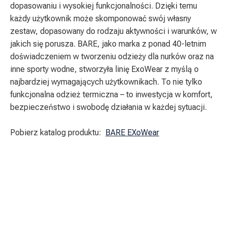
dopasowaniu i wysokiej funkcjonalności. Dzięki temu
każdy użytkownik może skomponować swój własny
zestaw, dopasowany do rodzaju aktywności i warunków, w
jakich się porusza. BARE, jako marka z ponad 40-letnim
doświadczeniem w tworzeniu odzieży dla nurków oraz na
inne sporty wodne, stworzyła linię ExoWear z myślą o
najbardziej wymagających użytkownikach. To nie tylko
funkcjonalna odzież termiczna – to inwestycja w komfort,
bezpieczeństwo i swobodę działania w każdej sytuacji.
Pobierz katalog produktu:
BARE EXoWear
Bluza zapinana
Bluza z długim
na zamek
rękawem
Exowear
Exowear krótkie
spodnie
spodenki
Bluza zapinana
Exowear Full
na zamek
Bluza z długim
Exowear
rękawem
spodnie długie
Exowear krótkie