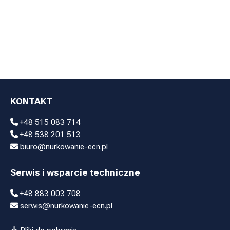
spodenki
Bezrękawnik
Rękawiczki
Kaptur Exowear
Exowear
Skarpety
Exowear
KONTAKT
+48 515 083 714
+48 538 201 513
biuro@nurkowanie-ecn.pl
Serwis i wsparcie techniczne
+48 883 003 708
serwis@nurkowanie-ecn.pl