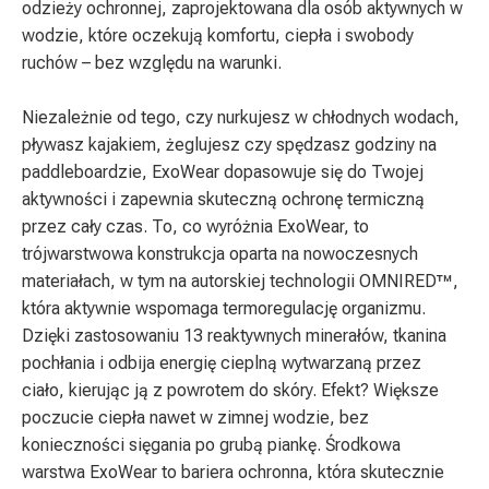
odzieży ochronnej, zaprojektowana dla osób aktywnych w
wodzie, które oczekują komfortu, ciepła i swobody
ruchów – bez względu na warunki.
Niezależnie od tego, czy nurkujesz w chłodnych wodach,
pływasz kajakiem, żeglujesz czy spędzasz godziny na
paddleboardzie, ExoWear dopasowuje się do Twojej
aktywności i zapewnia skuteczną ochronę termiczną
przez cały czas. To, co wyróżnia ExoWear, to
trójwarstwowa konstrukcja oparta na nowoczesnych
materiałach, w tym na autorskiej technologii OMNIRED™,
która aktywnie wspomaga termoregulację organizmu.
Dzięki zastosowaniu 13 reaktywnych minerałów, tkanina
pochłania i odbija energię cieplną wytwarzaną przez
ciało, kierując ją z powrotem do skóry. Efekt? Większe
poczucie ciepła nawet w zimnej wodzie, bez
konieczności sięgania po grubą piankę. Środkowa
warstwa ExoWear to bariera ochronna, która skutecznie