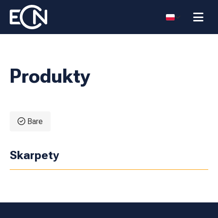
Produkty
Bare
Skarpety SB
Skarpety Polar
Skarpety
System
Stretch