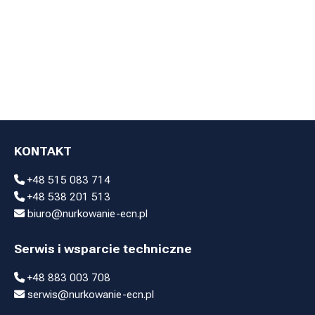
suchych
Torby
skafandrów
Latarki nurkowe
Morsowanie
Akcesoria
nurkowe
Balast
Węże nurkowe
After dive / Inne
KONTAKT
+48 515 083 714
+48 538 201 513
biuro@nurkowanie-ecn.pl
Serwis i wsparcie techniczne
+48 883 003 708
serwis@nurkowanie-ecn.pl