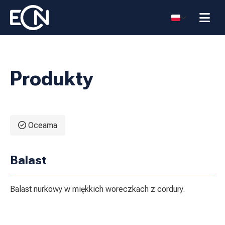
Produkty
Oceama
Balast
Balast miękki
Balast miękki 1
0,5 kg
kg
Balast miękki 2
Balast miękki
Balast nurkowy w miękkich woreczkach z cordury.
kg
2,5 kg