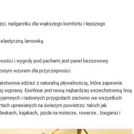
yi, nadgarstku dla większego komfortu i lepszego
 elastyczną lamowką
liwości i wygody pod pachami jest panel bezszwowy
zonym wzorem dla przyczepności
arstwowa odzież z naturalną pływalnością, która zapewnia
j wyprawy. ExoWear jest nową najbardziej wszechstronną linią
rzyjemnych i radosnych przygodach zarówno we wszystkich
tach uprawianych na świeżym powietrzu: takich jak
deskach, kajakach, jazda na motorze, rowerze , bieganiu i