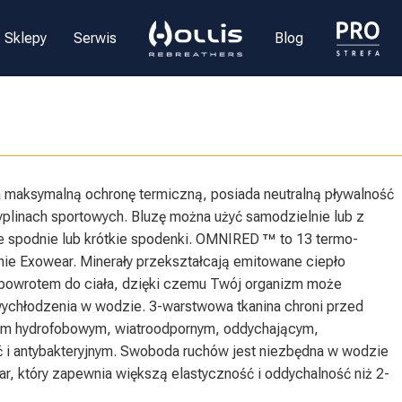
Sklepy
Serwis
Blog
maksymalną ochronę termiczną, posiada neutralną pływalność
yplinach sportowych. Bluzę można użyć samodzielnie lub z
ie spodnie lub krótkie spodenki. OMNIRED ™ to 13 termo-
ie Exowear. Minerały przekształcają emitowane ciepło
 z powrotem do ciała, dzięki czemu Twój organizm może
wychłodzenia w wodzie. 3-warstwowa tkanina chroni przed
ałom hydrofobowym, wiatroodpornym, oddychającym,
i antybakteryjnym. Swoboda ruchów jest niezbędna w wodzie
, który zapewnia większą elastyczność i oddychalność niż 2-