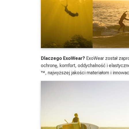
Dlaczego ExoWear?
ExoWear został zapro
ochronę, komfort, oddychalność i elastycz
™, najwyższej jakości materiałom i innowa