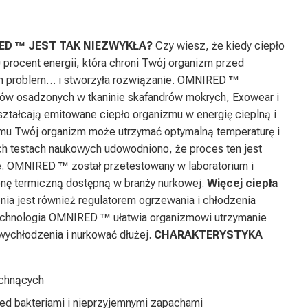
ED ™ JEST TAK NIEZWYKŁA?
Czy wiesz, że kiedy ciepło
 procent energii, która chroni Twój organizm przed
n problem… i stworzyła rozwiązanie. OMNIRED ™
łów osadzonych w tkaninie skafandrów mokrych, Exowear i
ztałcają emitowane ciepło organizmu w energię cieplną i
zemu Twój organizm może utrzymać optymalną temperaturę i
h testach naukowych udowodniono, że proces ten jest
e. OMNIRED ™ został przetestowany w laboratorium i
nę termiczną dostępną w branży nurkowej.
Więcej ciepła
enia jest również regulatorem ogrzewania i chłodzenia
technologia OMNIRED ™ ułatwia organizmowi utrzymanie
 wychłodzenia i nurkować dłużej.
CHARAKTERYSTYKA
schnących
ed bakteriami i nieprzyjemnymi zapachami