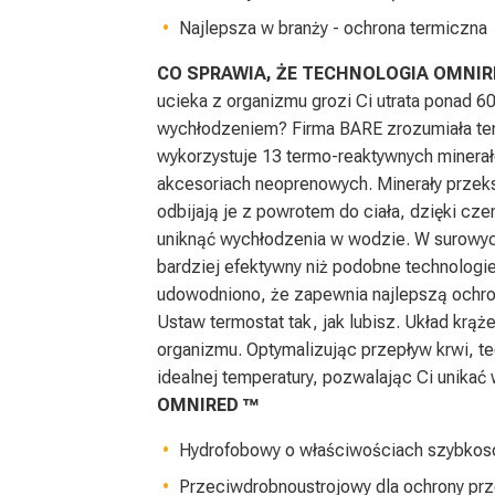
Najlepsza w branży - ochrona termiczna
CO SPRAWIA, ŻE TECHNOLOGIA OMNIR
ucieka z organizmu grozi Ci utrata ponad 60
wychłodzeniem? Firma BARE zrozumiała te
wykorzystuje 13 termo-reaktywnych minera
akcesoriach neoprenowych. Minerały przeks
odbijają je z powrotem do ciała, dzięki c
uniknąć wychłodzenia w wodzie. W surowyc
bardziej efektywny niż podobne technologi
udowodniono, że zapewnia najlepszą ochro
Ustaw termostat tak, jak lubisz. Układ krąż
organizmu. Optymalizując przepływ krwi, 
idealnej temperatury, pozwalając Ci unikać
OMNIRED ™
Hydrofobowy o właściwościach szybko
Przeciwdrobnoustrojowy dla ochrony prz