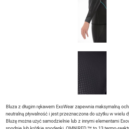
Bluza z długim rękawem ExoWear zapewnia maksymalną ochr
neutralną pływalność i jest przeznaczona do użytku w wielu 
Bluzę można użyć samodzielnie lub z innymi elementami Exow
spodnie lub krótkie spodenki. OMNIRED ™ to 13 termo-reak