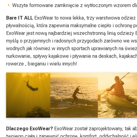
Wszyte formowane zamknięcie z wytłoczonym wzorem dl
Bare IT ALL
ExoWear to nowa lekka, trzy warstwowa odzież 
pływalnością, która zapewnia maksymalne ciepło i ochronę 
ExoWear jest nową najbardziej wszechstronną linią odzieży 
myślą o przyjemnych i radosnych przygodach zarówno we ws
wodnych jak również w innych sportach uprawianych na śwież
nurkowanie, spływy kajakowe i pływanie na deskach, kajakac
rowerze , bieganiu i wielu innych!
Dlaczego ExoWear?
ExoWear został zaprojektowany, tak ab
twojego ciała i zapewnić ochronę, komfort, oddychalność i 