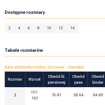
Dostępne rozmiary
2
4
6
8
10
12
14
Tabele rozmiarów
Bare skafandry mokre i Exowear - damskie
Obwód kl.
Obwód
Obwód
Rozmiar
Wzrost
piersiowej
pasa
bioder
157-
2
76-81
58-64
84-89
163