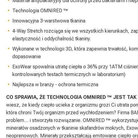
Materiał antybakteryjny dla ochrony przed bakteriami i n
Technologia OMNIRED ™
Innowacyjna 3-warstwowa tkanina
4-Way Stretch rozciąga się we wszystkich kierunkach, z
elastyczność i oddychalność tkaniny.
Wykonane w technologii 3D, która zapewnia trwałość, komf
dopasowanie
ExoWear spowalnia utratę ciepła o 36% przy 1ATM ciśnie
kontrolowanych testach termicznych w laboratorium)
Najlepsza w branży - ochrona termiczna
CO SPRAWIA, ŻE TECHNOLOGIA OMNIRED ™ JEST TAK
wiesz, że kiedy ciepło ucieka z organizmu grozi Ci utrata po
która chroni Twój organizm przed wychłodzeniem? Firma BA
problem… i stworzyła rozwiązanie. OMNIRED ™ wykorzystuj
minerałów osadzonych w tkaninie skafandrów mokrych, Exowe
neoprenowych. Minerały przekształcają emitowane ciepło or