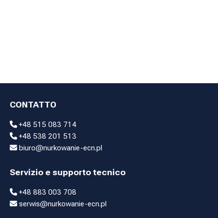
mute stagne
Borse
Torce
subacquee
Nuoto invernale
Accessori
subacquei
Zavorra
Tubi da
Dopo
immersione
l'immersione /
Altro
CONTATTO
+48 515 083 714
+48 538 201 513
biuro@nurkowanie-ecn.pl
Servizio e supporto tecnico
+48 883 003 708
serwis@nurkowanie-ecn.pl