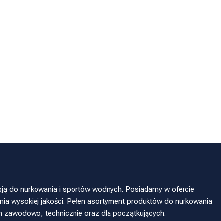
sją do nurkowania i sportów wodnych. Posiadamy w ofercie
ia wysokiej jakości. Pełen asortyment produktów do nurkowania
h zawodowo, technicznie oraz dla początkujących.