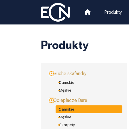
Produkty
Produkty
Suche skafandry
Damskie
Męskie
Ocieplacze Bare
Damskie
Męskie
Skarpety