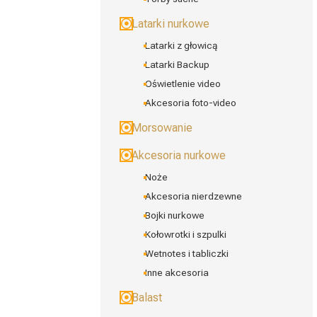
Latarki nurkowe
Latarki z głowicą
Latarki Backup
Oświetlenie video
Akcesoria foto-video
Morsowanie
Akcesoria nurkowe
Noże
Akcesoria nierdzewne
Bojki nurkowe
Kołowrotki i szpulki
Wetnotes i tabliczki
Inne akcesoria
Balast