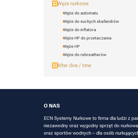
Węże nurkowe
Węże do automatu
Węże do suchych skafandrów
Węże do inflatora
Węże HP do przetaczania
Węże HP
Węże do rebreatherów
After dive / Inne
O NAS
ECN Systemy Nurkowe to firma dla ludzi z pa
niezawodny oraz wygodny sprzęt do nurkowan
oraz sportów wodnych – dla osób nurkującyc