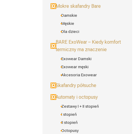
Mokre skafandry Bare
Damskie
Męskie
Dla dzieci
BARE ExoWear – Kiedy komfort
termiczny ma znaczenie
Exowear Damski
Exowear męski
Akcesoria Exowear
Skafandry półsuche
Automaty i octopusy
Zestawy I + II stopień
I stopień
II stopień
Octopusy