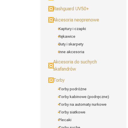
Rashguard UV50+
Akcesoria neoprenowe
Kaptury i czapki
Rękawice
Buty i skarpety
Inne akcesoria
Akcesoria do suchych
skafandrów
Torby
Torby podróżne
Torby kabinowe (podręczne)
Torby na automaty nurkowe
Torby siatkowe
Plecaki
Torby suche