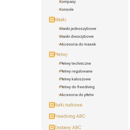
Kompasy
Konsole
Maski
Maski jednoszybowe
Maski dwuszybowe
Akcesoria do masek
Płetwy
Płetwy techniczne
Płetwy regulowane
Płetwy kaloszowe
Płetwy do freediving
Akcesoria do płetw
Rurki nurkowe
Freediving ABC
Zestawy ABC