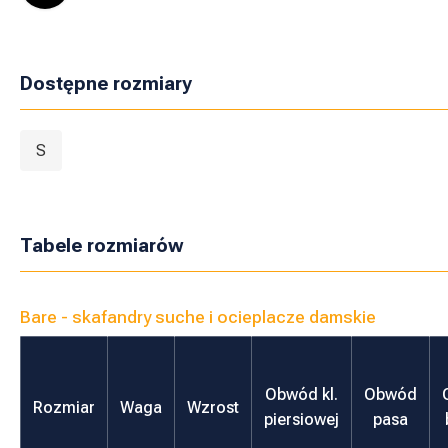
Dostępne rozmiary
S
Tabele rozmiarów
Bare - skafandry suche i ocieplacze damskie
Obwód kl.
Obwód
Rozmiar
Waga
Wzrost
piersiowej
pasa