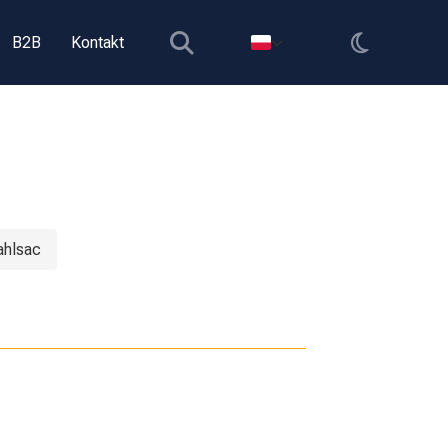
B2B
Kontakt
ahlsac
Torba Oceanic na
aty
automaty