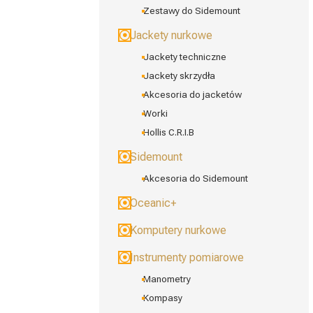
Zestawy do Sidemount
Jackety nurkowe
Jackety techniczne
Jackety skrzydła
Akcesoria do jacketów
Worki
Hollis C.R.I.B
Sidemount
Akcesoria do Sidemount
Oceanic+
Komputery nurkowe
Instrumenty pomiarowe
Manometry
Kompasy