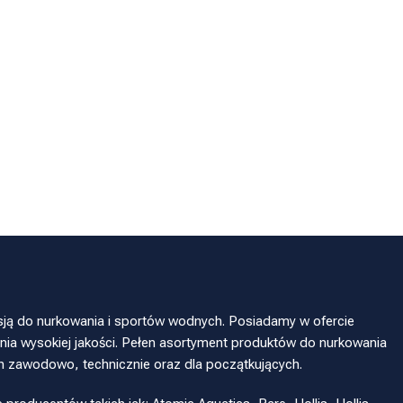
sją do nurkowania i sportów wodnych. Posiadamy w ofercie
ia wysokiej jakości. Pełen asortyment produktów do nurkowania
h zawodowo, technicznie oraz dla początkujących.