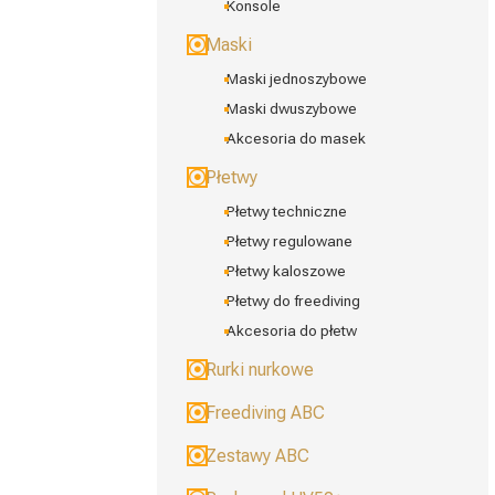
Konsole
Maski
Maski jednoszybowe
Maski dwuszybowe
Akcesoria do masek
Płetwy
Płetwy techniczne
Płetwy regulowane
Płetwy kaloszowe
Płetwy do freediving
Akcesoria do płetw
Rurki nurkowe
Freediving ABC
Zestawy ABC