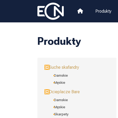
Produkty
Produkty
Suche skafandry
Damskie
Męskie
Ocieplacze Bare
Damskie
Męskie
Skarpety