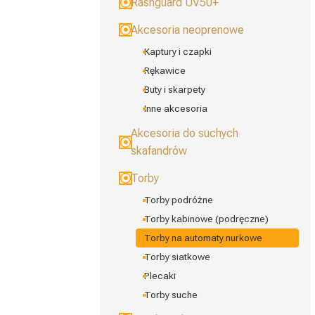
Rashguard UV50+
Akcesoria neoprenowe
Kaptury i czapki
Rękawice
Buty i skarpety
Inne akcesoria
Akcesoria do suchych
skafandrów
Torby
Torby podróżne
Torby kabinowe (podręczne)
Torby na automaty nurkowe
Torby siatkowe
Plecaki
Torby suche