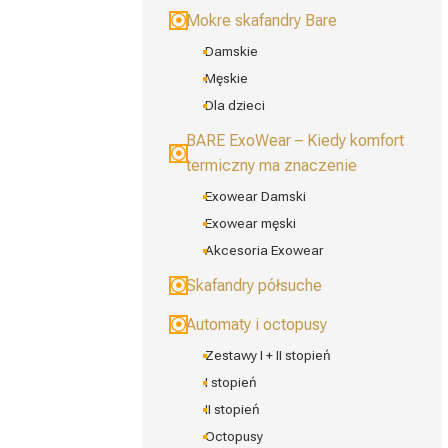
Mokre skafandry Bare
Damskie
Męskie
Dla dzieci
BARE ExoWear – Kiedy komfort
termiczny ma znaczenie
Exowear Damski
Exowear męski
Akcesoria Exowear
Skafandry półsuche
Automaty i octopusy
Zestawy I + II stopień
I stopień
II stopień
Octopusy