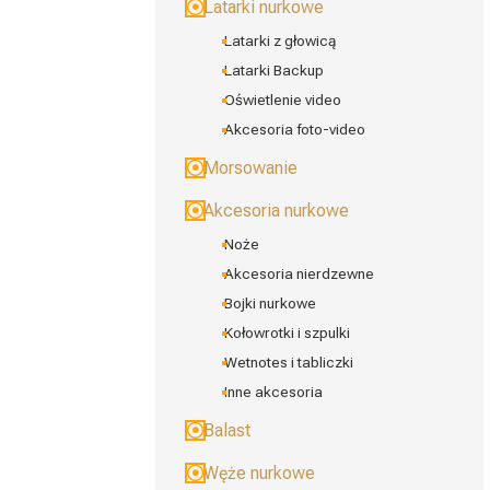
Latarki nurkowe
Latarki z głowicą
Latarki Backup
Oświetlenie video
Akcesoria foto-video
Morsowanie
Akcesoria nurkowe
Noże
Akcesoria nierdzewne
Bojki nurkowe
Kołowrotki i szpulki
Wetnotes i tabliczki
Inne akcesoria
Balast
Węże nurkowe