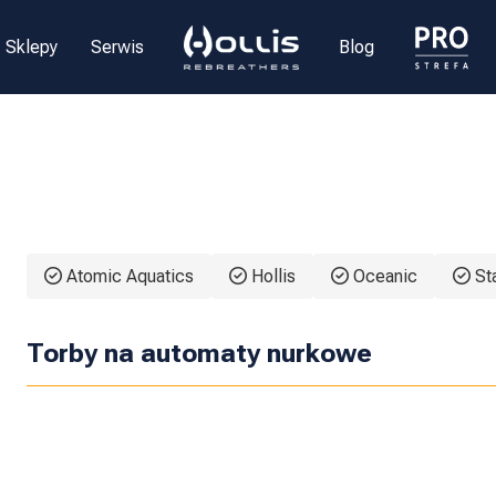
Sklepy
Serwis
Blog
Atomic Aquatics
Hollis
Oceanic
St
Molokini torba na
Torby na automaty nurkowe
automaty
Torba na autom
Torba na akcesoria