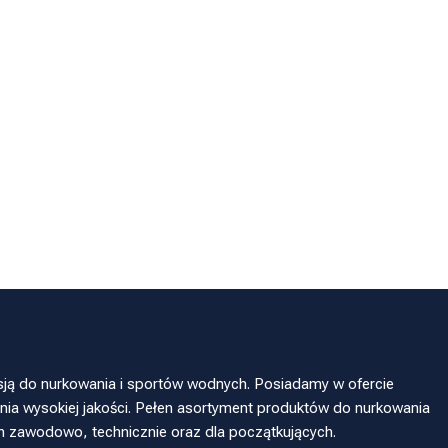
sją do nurkowania i sportów wodnych. Posiadamy w ofercie
ia wysokiej jakości. Pełen asortyment produktów do nurkowania
h zawodowo, technicznie oraz dla początkujących.