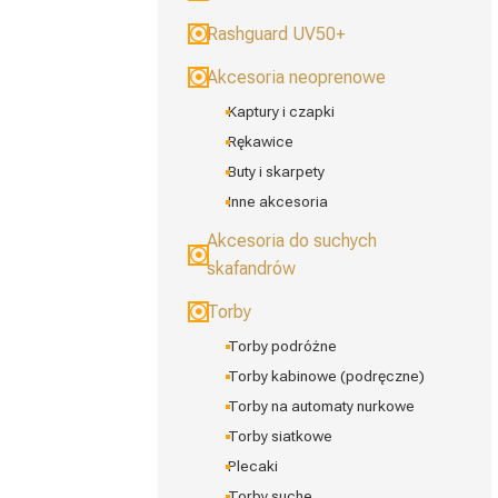
Rashguard UV50+
Akcesoria neoprenowe
Kaptury i czapki
Rękawice
Buty i skarpety
Inne akcesoria
Akcesoria do suchych
skafandrów
Torby
Torby podróżne
Torby kabinowe (podręczne)
Torby na automaty nurkowe
Torby siatkowe
Plecaki
Torby suche