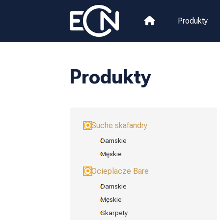
Produkty
Produkty
Suche skafandry
Damskie
Męskie
Ocieplacze Bare
Damskie
Męskie
Skarpety