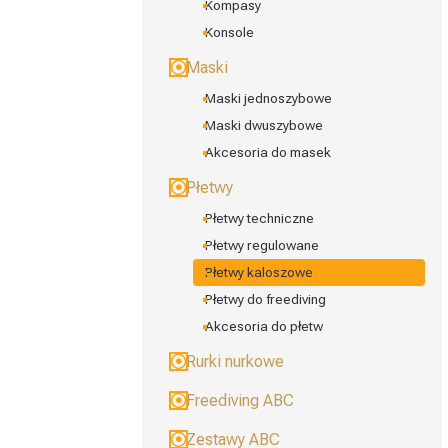
Kompasy
Konsole
Maski
Maski jednoszybowe
Maski dwuszybowe
Akcesoria do masek
Płetwy
Płetwy techniczne
Płetwy regulowane
Płetwy kaloszowe
Płetwy do freediving
Akcesoria do płetw
Rurki nurkowe
Freediving ABC
Zestawy ABC