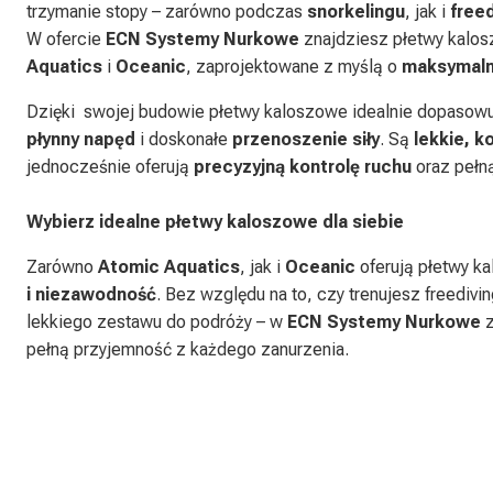
trzymanie stopy – zarówno podczas
snorkelingu
, jak i
free
W ofercie
ECN Systemy Nurkowe
znajdziesz płetwy kal
Aquatics
i
Oceanic
, zaprojektowane z myślą o
maksymalne
Dzięki swojej budowie płetwy kaloszowe idealnie dopasowu
płynny napęd
i doskonałe
przenoszenie siły
. Są
lekkie, 
jednocześnie oferują
precyzyjną kontrolę ruchu
oraz pełn
Wybierz idealne płetwy kaloszowe dla siebie
Zarówno
Atomic Aquatics
, jak i
Oceanic
oferują płetwy k
i niezawodność
. Bez względu na to, czy trenujesz freedivi
lekkiego zestawu do podróży – w
ECN Systemy Nurkowe
z
Viper 2 - kaloszowe
Płetwy Predator
pełną przyjemność z każdego zanurzenia.