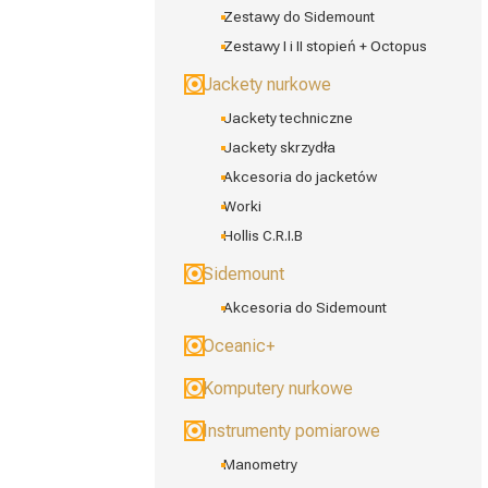
Zestawy do Sidemount
Zestawy I i II stopień + Octopus
Jackety nurkowe
Jackety techniczne
Jackety skrzydła
Akcesoria do jacketów
Worki
Hollis C.R.I.B
Sidemount
Akcesoria do Sidemount
Oceanic+
Komputery nurkowe
Instrumenty pomiarowe
Manometry