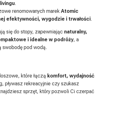
divingu
.
oszowe renomowanych marek
Atomic
j efektywności, wygodzie i trwałości
.
ją się do stopy, zapewniając
naturalny,
kompaktowe i idealne w podróży
, a
ą swobodę pod wodą.
aloszowe, które łączą
komfort, wydajność
ng, pływasz rekreacyjnie czy szukasz
najdziesz sprzęt, który pozwoli Ci czerpać
Splitfin kaloszowe