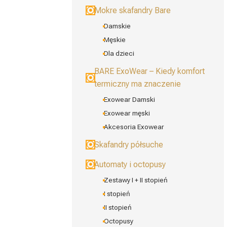
Mokre skafandry Bare
Damskie
Męskie
Dla dzieci
BARE ExoWear – Kiedy komfort
termiczny ma znaczenie
Exowear Damski
Exowear męski
Akcesoria Exowear
Skafandry półsuche
Automaty i octopusy
Zestawy I + II stopień
I stopień
II stopień
Octopusy