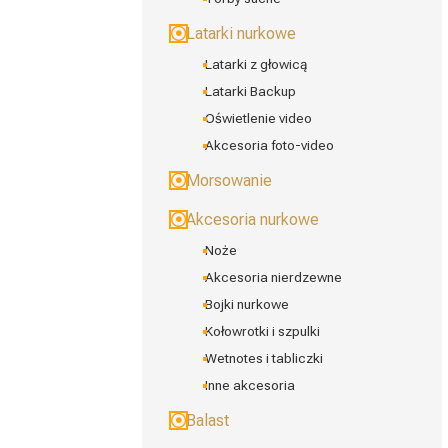
Latarki nurkowe
Latarki z głowicą
Latarki Backup
Oświetlenie video
Akcesoria foto-video
Morsowanie
Akcesoria nurkowe
Noże
Akcesoria nierdzewne
Bojki nurkowe
Kołowrotki i szpulki
Wetnotes i tabliczki
Inne akcesoria
Balast