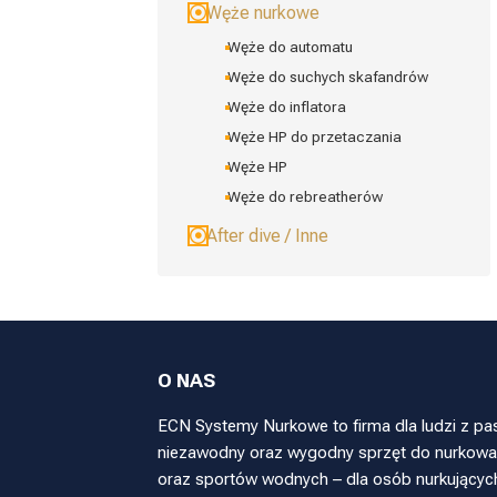
Węże nurkowe
Węże do automatu
Węże do suchych skafandrów
Węże do inflatora
Węże HP do przetaczania
Węże HP
Węże do rebreatherów
After dive / Inne
O NAS
ECN Systemy Nurkowe to firma dla ludzi z pa
niezawodny oraz wygodny sprzęt do nurkowan
oraz sportów wodnych – dla osób nurkującyc