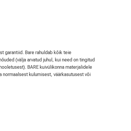
t garantiid. Bare rahuldab kõik teie
õuded (välja arvatud juhul, kui need on tingitud
hooletusest). BARE kuivülikonna materjalidele
ata normaalsest kulumisest, väärkasutusest või