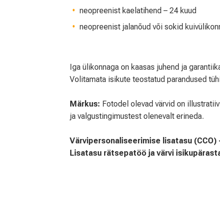
neopreenist kaelatihend – 24 kuud
neopreenist jalanõud või sokid kuivülikon
Iga ülikonnaga on kaasas juhend ja garantiika
Volitamata isikute teostatud parandused tühi
Märkus:
Fotodel olevad värvid on illustrati
ja valgustingimustest olenevalt erineda.
Värvipersonaliseerimise lisatasu (CCO) 
Lisatasu rätsepatöö ja värvi isikupära