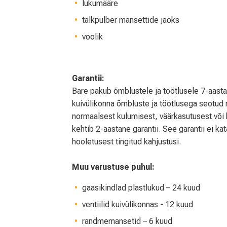
lukumääre
talkpulber mansettide jaoks
voolik
Garantii:
Bare pakub õmblustele ja töötlusele 7-aastas
kuivülikonna õmbluste ja töötlusega seotud n
normaalsest kulumisest, väärkasutusest või 
kehtib 2-aastane garantii. See garantii ei k
hooletusest tingitud kahjustusi.
Muu varustuse puhul:
gaasikindlad plastlukud – 24 kuud
ventiilid kuivülikonnas - 12 kuud
randmemansetid – 6 kuud