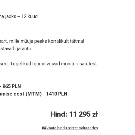
na jaoks – 12 kuud
art, mille müüja peaks korralikult täitma!
stavad garantii.
ivsed. Tegelikud toonid võivad monitori sätetest
- 965 PLN
stamise eest (MTM) - 1410 PLN
Hind: 11 295 zł
Vaata hindu teistes valuutades