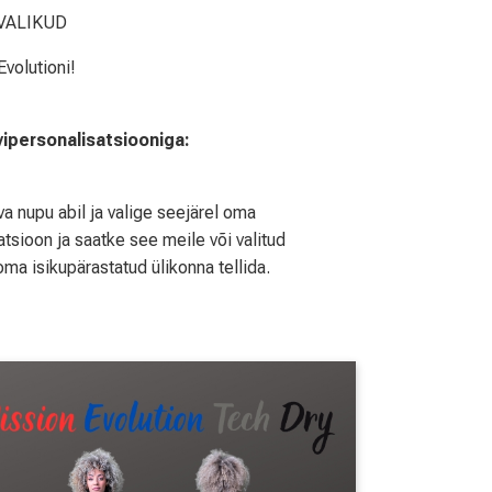
VALIKUD
volutioni!
rvipersonalisatsiooniga:
a nupu abil ja valige seejärel oma
tsioon ja saatke see meile või valitud
oma isikupärastatud ülikonna tellida.