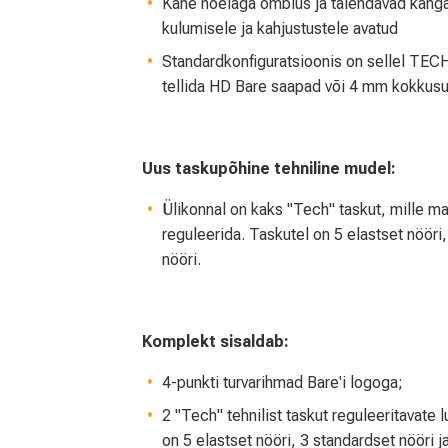
Kahe nõelaga õmblus ja täiendavad kang
kulumisele ja kahjustustele avatud
Standardkonfiguratsioonis on sellel TE
tellida HD Bare saapad või 4 mm kokkusur
Uus taskupõhine tehniline mudel:
Ülikonnal on kaks "Tech" taskut, mille ma
reguleerida. Taskutel on 5 elastset nööri
nööri.
Komplekt sisaldab:
4-punkti turvarihmad Bare'i logoga;
2 "Tech" tehnilist taskut reguleeritavate 
on 5 elastset nööri, 3 standardset nööri 