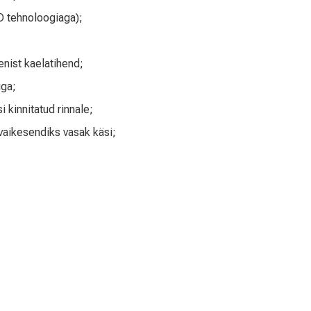
 tehnoloogiaga);
nist kaelatihend;
ga;
i kinnitatud rinnale;
 vaikesendiks vasak käsi;