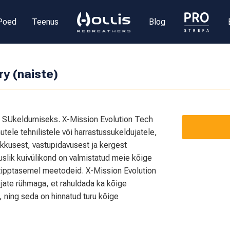
Poed
Teenus
Blog
y (naiste)
keldumiseks. X-Mission Evolution Tech
tele tehnilistele või harrastussukeldujatele,
kkusest, vastupidavusest ja kergest
uslik kuivülikond on valmistatud meie kõige
tipptasemel meetodeid. X-Mission Evolution
jate rühmaga, et rahuldada ka kõige
, ning seda on hinnatud turu kõige