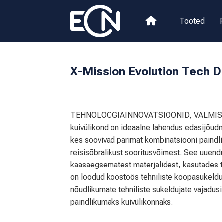
Tooted
X-Mission Evolution Tech Dr
TEHNOLOOGIAINNOVATSIOONID, VALMIS SU
kuivülikond on ideaalne lahendus edasijõudnu
kes soovivad parimat kombinatsiooni paindli
reisisõbralikust sooritusvõimest. See uuend
kaasaegsematest materjalidest, kasutades 
on loodud koostöös tehniliste koopasukeldu
nõudlikumate tehniliste sukeldujate vajadusi
paindlikumaks kuivülikonnaks.