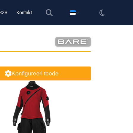
B2B
Kontakt
Konfigureeri toode