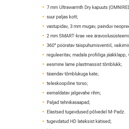
7 mm Ultrawarmth Dry kapuuts (OMNIRED
suur paljas kott;
vastupidav, 3 mm mugav, painduv neopree
2 mm SMART-krae vee äravoolusüsteemi
360° pööratav täispuhumisventiil, vaikimis
reguleeritav, madala profiiliga jääkklapp,
eesmine lame plastmassist tõmblukk;
täiendav tõmblukuga kate;
teleskoopiline torso;
eemaldatav jalgevahe rihm;
Paljad tehnikasaapad;
Elastsed tugevdused põlvedel M-Padz.
tugevdatud HD lateksist kätised;