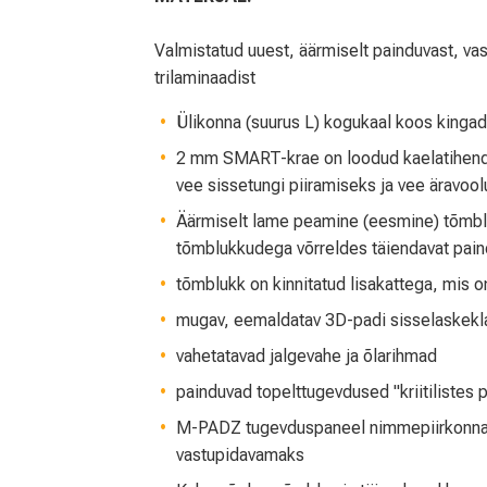
Valmistatud uuest, äärmiselt painduvast, va
trilaminaadist
Ülikonna (suurus L) kogukaal koos king
2 mm SMART-krae on loodud kaelatihendi 
vee sissetungi piiramiseks ja vee äravoo
Äärmiselt lame peamine (eesmine) tõmblu
tõmblukkudega võrreldes täiendavat paind
tõmblukk on kinnitatud lisakattega, mis 
mugav, eemaldatav 3D-padi sisselaskekla
vahetatavad jalgevahe ja õlarihmad
painduvad topelttugevdused "kriitilistes 
M-PADZ tugevduspaneel nimmepiirkonnas
vastupidavamaks