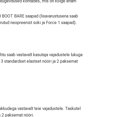
atugevdused kohtades, mis on kõige enam
CH BOOT BARE saapad (lisavarustusena saab
utud neopreenist soki ja Force 1 saapad).
htu saab vastavalt kasutaja vajadustele lukuga
, 3 standardset elastset nööri ja 2 paksemat
lukkudega vastavalt teie vajadustele. Taskutel
ja 2 paksemat nööri.