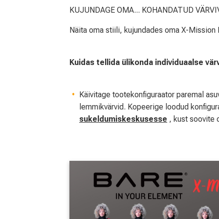
KUJUNDAGE OMA... KOHANDATUD VÄRVI
Näita oma stiili, kujundades oma X-Mission E
Kuidas tellida ülikonda individuaalse vä
Käivitage tootekonfiguraator paremal asuv
lemmikvärvid. Kopeerige loodud konfigura
sukeldumiskeskusesse
, kust soovite 