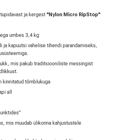
stupidavast ja kergest
"Nylon Micro RipStop"
adega umbes 3,4 kg
ja kapuutsi vahelise tihendi parandamiseks,
lusüsteemiga.
kk, mis pakub traditsiooniliste messingist
likkust.
on kinnitatud tõmblukuga
pi all
punktides"
, mis muudab ülikonna kahjustustele