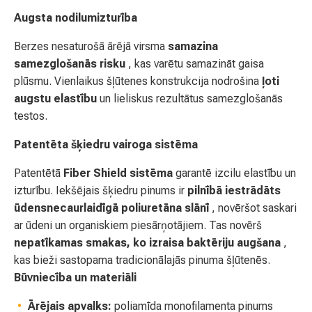
Augsta nodilumizturība
Berzes nesaturošā ārējā virsma
samazina
samezglošanās risku
, kas varētu samazināt gaisa
plūsmu. Vienlaikus šļūtenes konstrukcija nodrošina
ļoti
augstu elastību
un lieliskus rezultātus samezglošanās
testos.
Patentēta šķiedru vairoga sistēma
Patentētā
Fiber Shield sistēma
garantē izcilu elastību un
izturību. Iekšējais šķiedru pinums ir
pilnībā iestrādāts
ūdensnecaurlaidīgā poliuretāna slānī
, novēršot saskari
ar ūdeni un organiskiem piesārņotājiem. Tas novērš
nepatīkamas smakas, ko izraisa baktēriju augšana
,
kas bieži sastopama tradicionālajās pinuma šļūtenēs.
Būvniecība un materiāli
Ārējais apvalks:
poliamīda monofilamenta pinums