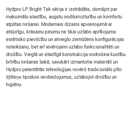
Hydpro LP Bright Tek sērija ir izstrādāta, domājot par
maksimālu elastību, augstu nodilumizturību un komfortu
atpūtas niršanai. Modernais dizains apvienojumā ar
atšķirīgu, krāsainu pinumu ne tikai uzlabo aprīkojuma
estētisko pievilcību un atvieglo zemūdens konfigurācijas
noteikšanu, bet arī ievērojami uzlabo funkcionalitāti un
drošību. Vieglā un elastīgā konstrukcija nodrošina kustību
brīvību niršanas laikā, savukārt izmantotie materiāli un
Hydpro patentētās tehnoloģijas novērš tradicionālo pīto
šļūteņu tipiskos ierobežojumus, uzlabojot drošību un
higiēnu.