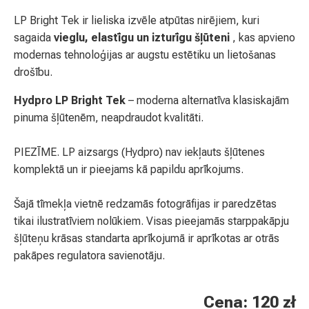
LP Bright Tek ir lieliska izvēle atpūtas nirējiem, kuri
sagaida
vieglu, elastīgu un izturīgu šļūteni
, kas apvieno
modernas tehnoloģijas ar augstu estētiku un lietošanas
drošību.
Hydpro LP Bright Tek
– moderna alternatīva klasiskajām
pinuma šļūtenēm, neapdraudot kvalitāti.
PIEZĪME. LP aizsargs (Hydpro) nav iekļauts šļūtenes
komplektā un ir pieejams kā papildu aprīkojums.
Šajā tīmekļa vietnē redzamās fotogrāfijas ir paredzētas
tikai ilustratīviem nolūkiem. Visas pieejamās starppakāpju
šļūteņu krāsas standarta aprīkojumā ir aprīkotas ar otrās
pakāpes regulatora savienotāju.
Cena: 120 zł