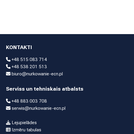
KONTAKTI
+48 515 083 714
+48 538 201 513
biuro@nurkowanie-ecn.pl
Serviss un tehniskais atbalsts
+48 883 003 708
serwis@nurkowanie-ecn.pl
Lejupielādes
Izmēru tabulas