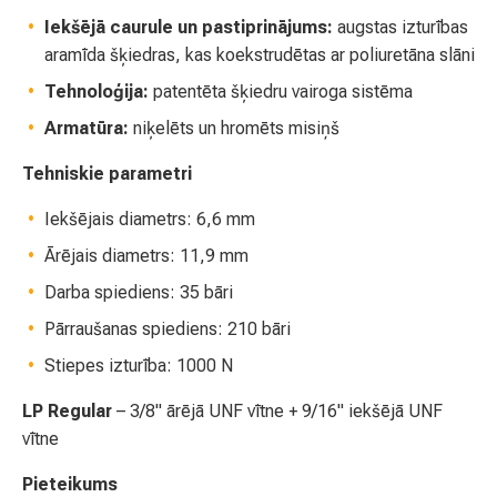
Iekšējā caurule un pastiprinājums:
augstas izturības
aramīda šķiedras, kas koekstrudētas ar poliuretāna slāni
Tehnoloģija:
patentēta šķiedru vairoga sistēma
Armatūra:
niķelēts un hromēts misiņš
Tehniskie parametri
Iekšējais diametrs: 6,6 mm
Ārējais diametrs: 11,9 mm
Darba spiediens: 35 bāri
Pārraušanas spiediens: 210 bāri
Stiepes izturība: 1000 N
LP Regular
– 3/8" ārējā UNF vītne + 9/16" iekšējā UNF
vītne
Pieteikums