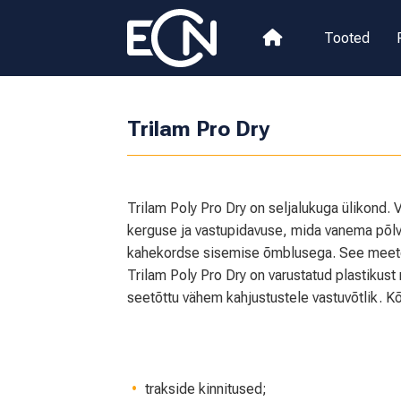
Tooted
Trilam Pro Dry
Trilam Poly Pro Dry on seljalukuga ülikond. 
kerguse ja vastupidavuse, mida vanema põlv
kahekordse sisemise õmblusega. See meetod
Trilam Poly Pro Dry on varustatud plastikust
seetõttu vähem kahjustustele vastuvõtlik. 
trakside kinnitused;