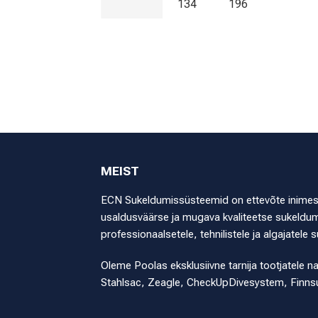
134
196
MEIST
ECN Sukeldumissüsteemid on ettevõte inimestel
usaldusväärse ja mugava kvaliteetse sukeldumi
professionaalsetele, tehnilistele ja algajatele s
Oleme Poolas eksklusiivne tarnija tootjatele n
Stahlsac, Zeagle, CheckUpDivesystem, Finns