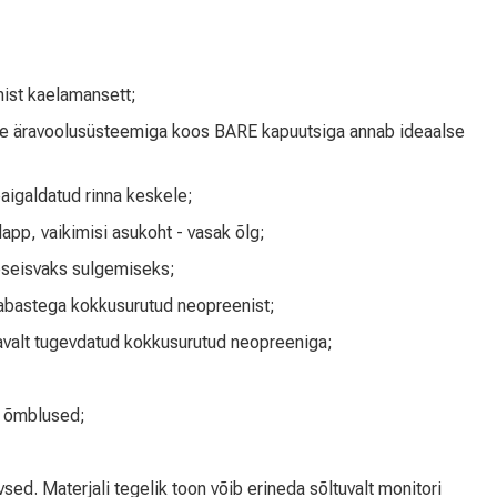
ist kaelamansett;
vee äravoolusüsteemiga koos BARE kapuutsiga annab ideaalse
aigaldatud rinna keskele;
lapp, vaikimisi asukoht - vasak õlg;
iseseisvaks sulgemiseks;
aabastega kokkusurutud neopreenist;
avalt tugevdatud kokkusurutud neopreeniga;
 õmblused;
iivsed. Materjali tegelik toon võib erineda sõltuvalt monitori