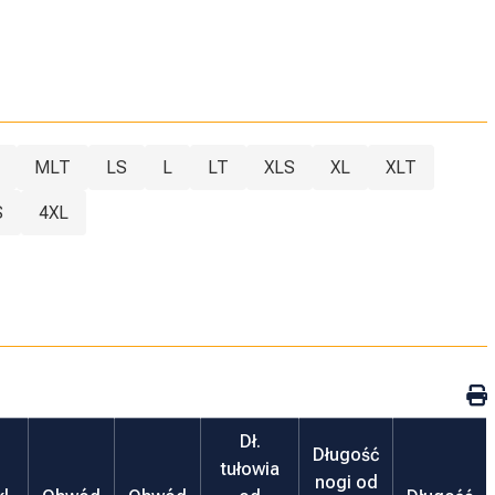
MLT
LS
L
LT
XLS
XL
XLT
S
4XL
Dł.
Długość
tułowia
nogi od