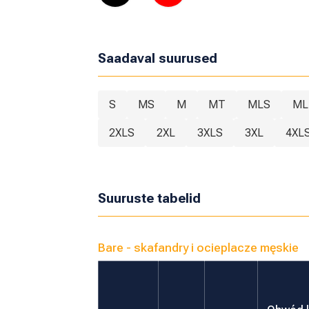
Saadaval suurused
S
MS
M
MT
MLS
ML
2XLS
2XL
3XLS
3XL
4XL
Suuruste tabelid
Bare - skafandry i ocieplacze męskie