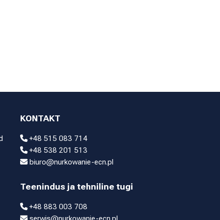
KONTAKT
d
+48 515 083 714
+48 538 201 513
biuro@nurkowanie-ecn.pl
Teenindus ja tehniline tugi
+48 883 003 708
serwis@nurkowanie-ecn.pl