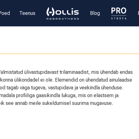
Poed
Teenus
Blog
Valmistatud ülivastupidavast trilaminaadist, mis ühendab endas
konna ülikondadel ei ole. Elemendid on ühendatud ainulaadse
 tagab väga tugeva, vastupidava ja veekindla ühenduse.
 madala profiiliga gaasikindla lukuga, mis on elastsem ja
Kõik see annab meile sukeldumisel suurima mugavuse.