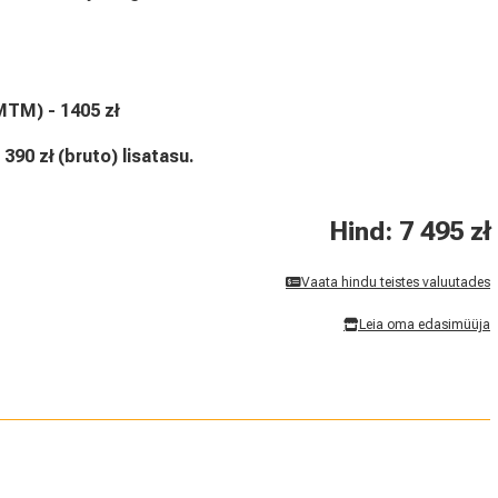
MTM) - 1405 zł
90 zł (bruto) lisatasu.
Hind: 7 495 zł
Vaata hindu teistes valuutades
Leia oma edasimüüja