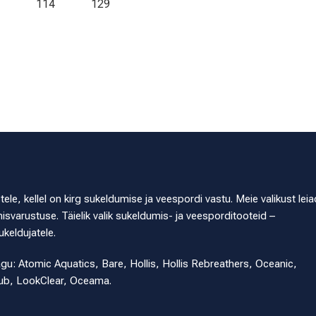
114
129
e, kellel on kirg sukeldumise ja veespordi vastu. Meie valikust leia
svarustuse. Täielik valik sukeldumis- ja veesporditooteid –
ukeldujatele.
agu: Atomic Aquatics, Bare, Hollis, Hollis Rebreathers, Oceanic,
ub, LookClear, Oceama.