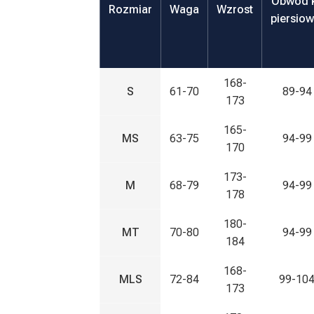
Obwód k
Rozmiar
Waga
Wzrost
piersiow
168-
S
61-70
89-94
173
165-
MS
63-75
94-99
170
173-
M
68-79
94-99
178
180-
MT
70-80
94-99
184
168-
MLS
72-84
99-10
173