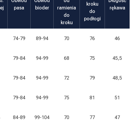
l.
Obwód
Obwód
od
Długość
kroku
ej
pasa
bioder
ramienia
rękawa
do
do
podłogi
kroku
74-79
89-94
70
76
46
79-84
94-99
68
75
45,5
79-84
94-99
72
79
48,5
79-84
94-99
75
81
51
4
84-89
99-104
70
77
47