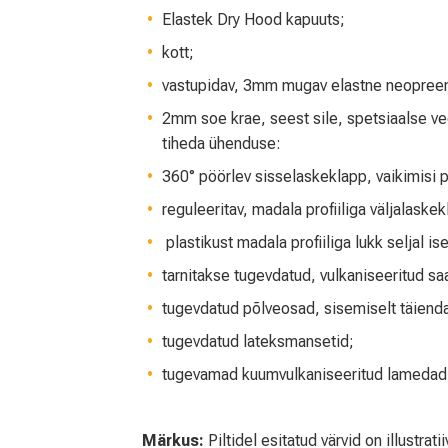
Elastek Dry Hood kapuuts;
kott;
vastupidav, 3mm mugav elastne neopreen
2mm soe krae, seest sile, spetsiaalse 
tiheda ühenduse:
360° pöörlev sisselaskeklapp, vaikimisi p
reguleeritav, madala profiiliga väljalaskek
plastikust madala profiiliga lukk seljal 
tarnitakse tugevdatud, vulkaniseeritud s
tugevdatud põlveosad, sisemiselt täiend
tugevdatud lateksmansetid;
tugevamad kuumvulkaniseeritud lamedad
Märkus:
Piltidel esitatud värvid on illustrat