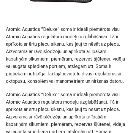
Atomic Aquatics "Deluxe" soma ir ideāli piemērota visu
Atomic Aquatics regulatoru modeļu uzglabāšanai. Tā ir
aprīkota ar ērtu plecu siksnu, kas ļauj to nēsāt uz pleca.
Aizverama ar rāvējslēdzēju un aprīkota ar īpašām
kabatiņām sīkumiem, piemēram, rezerves šļūtenei, vidēja
vai augsta spiediena portiem, atslēgām utt. Soma ir
pietiekami ietilpīga, lai tajā ievietotu divus regulatorus ar
oktopusu, konsolēm vai manometriem un niršanas datoru.
Atomic Aquatics "Deluxe" soma ir ideāli piemērota visu
Atomic Aquatics regulatoru modeļu uzglabāšanai. Tā ir
aprīkota ar ērtu plecu siksnu, kas ļauj to nēsāt uz pleca.
Aizverama ar rāvējslēdzēju un aprīkota ar īpašām
kabatiņām sīkumiem, piemēram, rezerves šļūtenei, vidēja
vai augsta spiediena portiem, atslēgām utt. Soma ir