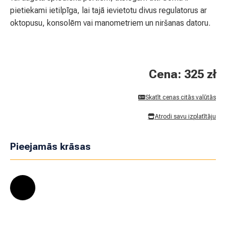
pietiekami ietilpīga, lai tajā ievietotu divus regulatorus ar
oktopusu, konsolēm vai manometriem un niršanas datoru.
Cena: 325 zł
Skatīt cenas citās valūtās
Atrodi savu izplatītāju
Pieejamās krāsas