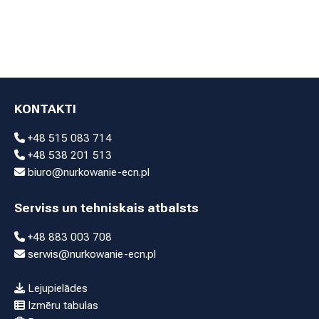
KONTAKTI
+48 515 083 714
+48 538 201 513
biuro@nurkowanie-ecn.pl
Serviss un tehniskais atbalsts
+48 883 003 708
serwis@nurkowanie-ecn.pl
Lejupielādes
Izmēru tabulas