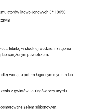
kumulatorów litowo-jonowych 3* 18650
icznym
ucz latarkę w słodkiej wodzie, następnie
ką lub sprężonym powietrzem.
 słodką wodą, a potem łagodnym mydłem lub
zenia z gwintów i o-ringów przy użyciu
 posmarowane żelem silikonowym.