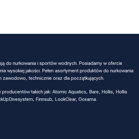
sją do nurkowania i sportów wodnych. Posiadamy w ofercie
ia wysokiej jakości. Pełen asortyment produktów do nurkowania
h zawodowo, technicznie oraz dla początkujących.
oducentów takich jak: Atomic Aquatics, Bare, Hollis, Hollis
eckUpDivesystem, Finnsub, LookClear, Oceama.