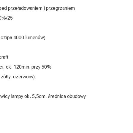
rzed przeładowaniem i przegrzaniem
50%/25
c czipa 4000 lumenów)
raft
ci, ok. 120min. przy 50%.
 żółty, czerwony).
owicy lampy ok. 5,5cm, średnica obudowy