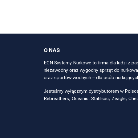
O NAS
ECN Systemy Nurkowe to firma dla ludzi z pa
niezawodny oraz wygodny sprzęt do nurkowan
oraz sportów wodnych – dla osób nurkującyc
Jesteśmy wyłącznym dystrybutorem w Polsce pr
Rebreathers, Oceanic, Stahlsac, Zeagle, Ch