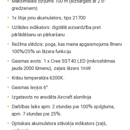
Maksimālais dziļums 100 m (aizsargāts ar 2 o-
gredzeniem)
1x litija jonu akumulators, tips 21700
Uzlādes indikators: digitālā aizsardzība pret
pārlādēšanu un pārkaršanu
Režīma slēdzis: poga, kas maina apgaismojuma līmeni
100%/25% un lāzera funkciju
Gaismas avots: 1 x Cree SST40 LED (mikroshēmas
jauda 2000 lūmenu), zaļais lāzers 1mW
Krāsu temperatūra 6200K.
Gaismas leņķis 6°
Izgatavots no anodēta Aircraft alumīnija
Darbības laiks apm. 2 stundas pie 100% spilgtuma,
apm. 7 stundas pie 25%.
Optiskais akumulatora stāvokļa indikators (zaļš,