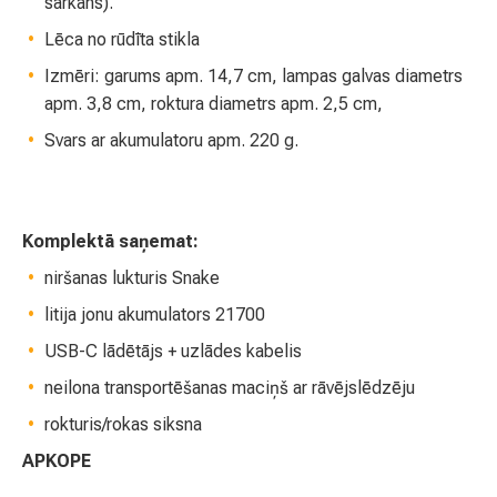
sarkans).
Lēca no rūdīta stikla
Izmēri: garums apm. 14,7 cm, lampas galvas diametrs
apm. 3,8 cm, roktura diametrs apm. 2,5 cm,
Svars ar akumulatoru apm. 220 g.
Komplektā saņemat:
niršanas lukturis Snake
litija jonu akumulators 21700
USB-C lādētājs + uzlādes kabelis
neilona transportēšanas maciņš ar rāvējslēdzēju
rokturis/rokas siksna
APKOPE