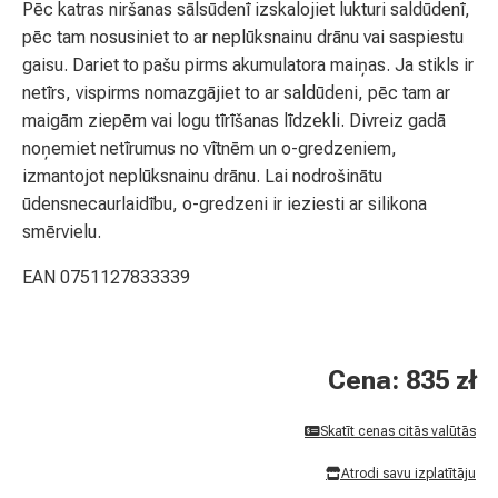
Pēc katras niršanas sālsūdenī izskalojiet lukturi saldūdenī,
pēc tam nosusiniet to ar neplūksnainu drānu vai saspiestu
gaisu. Dariet to pašu pirms akumulatora maiņas. Ja stikls ir
netīrs, vispirms nomazgājiet to ar saldūdeni, pēc tam ar
maigām ziepēm vai logu tīrīšanas līdzekli. Divreiz gadā
noņemiet netīrumus no vītnēm un o-gredzeniem,
izmantojot neplūksnainu drānu. Lai nodrošinātu
ūdensnecaurlaidību, o-gredzeni ir ieziesti ar silikona
smērvielu.
EAN 0751127833339
Cena: 835 zł
Skatīt cenas citās valūtās
Atrodi savu izplatītāju