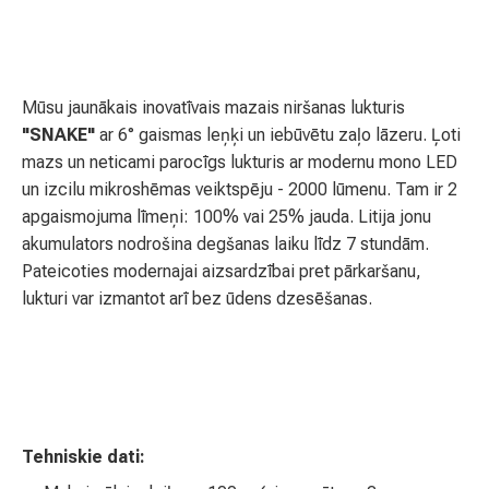
Mūsu jaunākais inovatīvais mazais niršanas lukturis
"SNAKE"
ar 6° gaismas leņķi un iebūvētu zaļo lāzeru. Ļoti
mazs un neticami parocīgs lukturis ar modernu mono LED
un izcilu mikroshēmas veiktspēju - 2000 lūmenu. Tam ir 2
apgaismojuma līmeņi: 100% vai 25% jauda. Litija jonu
akumulators nodrošina degšanas laiku līdz 7 stundām.
Pateicoties modernajai aizsardzībai pret pārkaršanu,
lukturi var izmantot arī bez ūdens dzesēšanas.
Tehniskie dati: