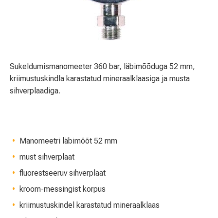
Sukeldumismanomeeter 360 bar, läbimõõduga 52 mm,
kriimustuskindla karastatud mineraalklaasiga ja musta
sihverplaadiga.
Manomeetri läbimõõt 52 mm
must sihverplaat
fluorestseeruv sihverplaat
kroom-messingist korpus
kriimustuskindel karastatud mineraalklaas