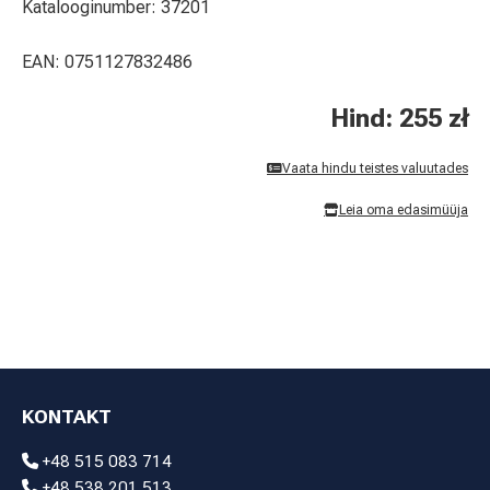
Katalooginumber: 37201
EAN: 0751127832486
Hind: 255 zł
Vaata hindu teistes valuutades
Leia oma edasimüüja
KONTAKT
+48 515 083 714
+48 538 201 513