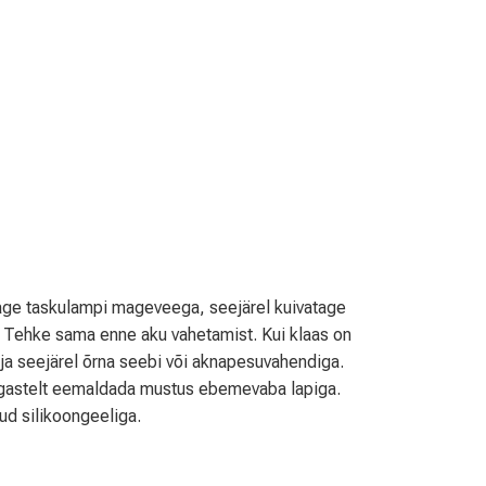
age taskulampi mageveega, seejärel kuivatage
 Tehke sama enne aku vahetamist. Kui klaas on
 seejärel õrna seebi või aknapesuvahendiga.
õngastelt eemaldada mustus ebemevaba lapiga.
d silikoongeeliga.