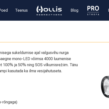
Poed
Teenus
Blog
isega sukeldumise ajal valgusvihu nurga
kaasaegne mono-LED võimsa 4000 luumenise
set 100% ja 50% ning SOS vilkumisrežiim. Tänu
pi kasutada ka ilma vesijahutuseta.
o-rõngaga)