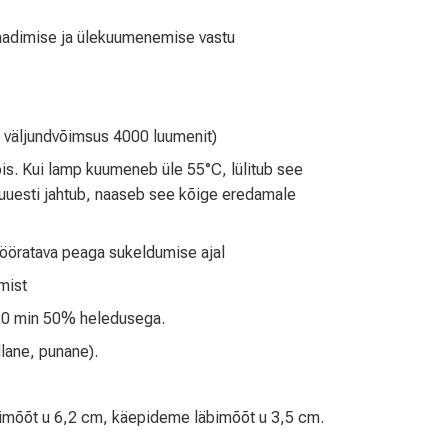
elaadimise ja ülekuumenemise vastu
i väljundvõimsus 4000 luumenit)
s. Kui lamp kuumeneb üle 55°C, lülitub see
uuesti jahtub, naaseb see kõige eredamale
 pööratava peaga sukeldumise ajal
mist
20 min 50% heledusega.
llane, punane).
imõõt u 6,2 cm, käepideme läbimõõt u 3,5 cm.