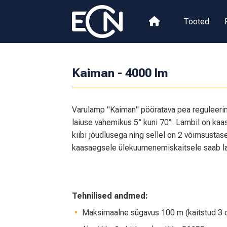
Tooted
Kaiman - 4000 lm
Varulamp "Kaiman" pööratava pea reguleerim
laiuse vahemikus 5° kuni 70°. Lambil on 
kiibi jõudlusega ning sellel on 2 võimsusta
kaasaegsele ülekuumenemiskaitsele saab lam
Tehnilised andmed:
Maksimaalne sügavus 100 m (kaitstud 3 