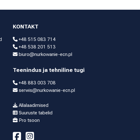
KONTAKT
d
+48 515 083 714
+48 538 201 513
biuro@nurkowanie-ecn.pl
Teenindus ja tehniline tugi
+48 883 003 708
serwis@nurkowanie-ecn.pl
Allalaadimised
Suuruste tabelid
Pro tsoon