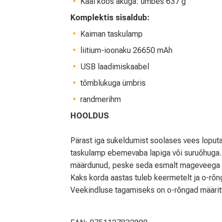
Kaal koos akuga: umbes 637 g
Komplektis sisaldub:
Kaiman taskulamp
liitium-ioonaku 26650 mAh
USB laadimiskaabel
tõmblukuga ümbris
randmerihm
HOOLDUS
Pärast iga sukeldumist soolases vees loput
taskulamp ebemevaba lapiga või suruõhuga.
määrdunud, peske seda esmalt mageveega ja
Kaks korda aastas tuleb keermetelt ja o-r
Veekindluse tagamiseks on o-rõngad määritu