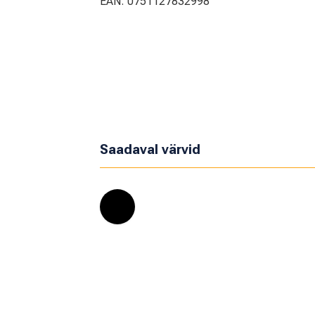
EAN: 0751127832998
Saadaval värvid