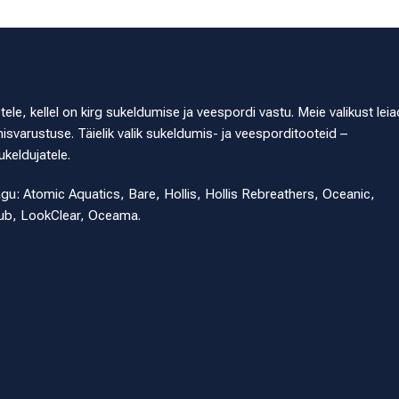
e, kellel on kirg sukeldumise ja veespordi vastu. Meie valikust leia
svarustuse. Täielik valik sukeldumis- ja veesporditooteid –
ukeldujatele.
agu: Atomic Aquatics, Bare, Hollis, Hollis Rebreathers, Oceanic,
ub, LookClear, Oceama.