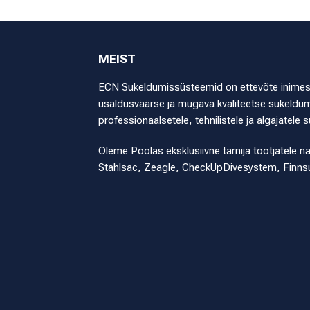
MEIST
ECN Sukeldumissüsteemid on ettevõte inimestel
usaldusväärse ja mugava kvaliteetse sukeldumi
professionaalsetele, tehnilistele ja algajatele s
Oleme Poolas eksklusiivne tarnija tootjatele n
Stahlsac, Zeagle, CheckUpDivesystem, Finns