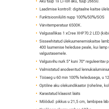
Aku tüüp 1x Li-Ion aku, tüüp 26650.
Laadimise kontroll: digitaalne kaitse ül
Funktsioonilüliti nupp 100%/50%/SOS
Värvitemperatuur 6500K.
Valgusallikas 1 xCree XHP70.2 LED (kiib
Sisseehitatud ülekuumenemiskaitse lambi
400 luumenise heleduse peale, kui lamp 
valgustasemele.
Valgusvihu nurk 5° kuni 70° reguleeritav
Valmistatud anodeeritud lennukialumiiniu
Tööaeg u 60 min 100% heledusega, u 1
Optiline aku olekuindikaator (roheline, ko
Karastatud klaasist lääts
Mõõdud: pikkus u 21,5 cm, lambipea läb