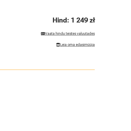
Hind: 1 249 zł
Vaata hindu teistes valuutades
Leia oma edasimüüja