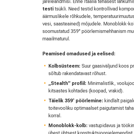
järeleandmisi. Enne Itaalia tehasest lahkumi
testi
tsükli. Need testid kontrollivad kompon
äärmuslikele rõhkudele, temperatuurimuutus
vesi, saasteained) mõjudele. Monoblokk-kolv
soomustatud 359° pöörlemismehhanism muud
maailmaturul.
Peamised omadused ja eelised:
Kolbsüsteem:
Suur gaasiväljund koos p
sõltub rakendatavast rõhust.
„Stealth“ profiil:
Minimalistlik, voolujoo
kitsastes kohtades (koopad, vrakid).
Täielik 359° pöörlemine:
kindlalt paig
toitevooliku optimaalset paigutamist taha-
korral.
Monoblokk-kolb:
vastupidavus ja tööki
ühest ühtsest konstruktsioonielemendist.