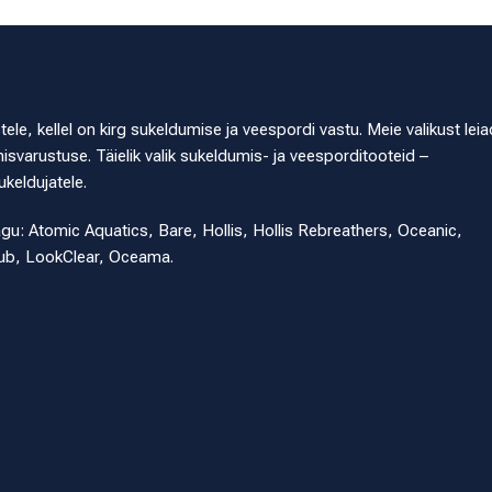
e, kellel on kirg sukeldumise ja veespordi vastu. Meie valikust leia
svarustuse. Täielik valik sukeldumis- ja veesporditooteid –
ukeldujatele.
agu: Atomic Aquatics, Bare, Hollis, Hollis Rebreathers, Oceanic,
ub, LookClear, Oceama.