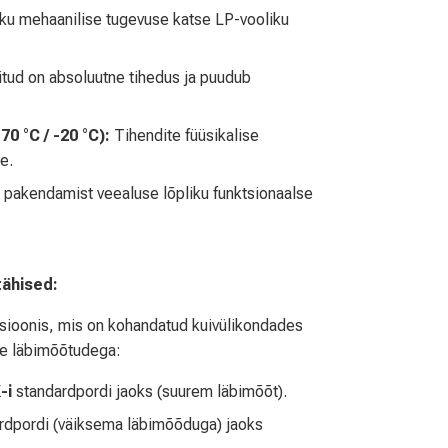
ku mehaanilise tugevuse katse LP-vooliku
tud on absoluutne tihedus ja puudub
0 °C / -20 °C):
Tihendite füüsikalise
e.
 pakendamist veealuse lõpliku funktsionaalse
tähised:
rsioonis, mis on kohandatud kuivülikondades
de läbimõõtudega:
-i
standardpordi jaoks (suurem läbimõõt).
rdpordi (väiksema läbimõõduga) jaoks