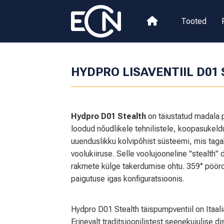
Tooted
HYDPRO LISAVENTIIL D01
Hydpro D01 Stealth
on täiustatud madala p
loodud nõudlikele tehnilistele, koopasukeld
uuenduslikku kolvipõhist süsteemi, mis tag
voolukiiruse. Selle voolujooneline "stealth"
rakmete külge takerdumise ohtu. 359° pöör
paigutuse igas konfiguratsioonis.
Hydpro D01 Stealth täispumpventiil on Itaa
Erinevalt traditsioonilistest seenekujulise d