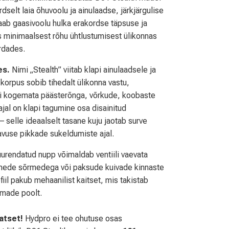
dselt laia õhuvoolu ja ainulaadse, järkjärgulise
aab gaasivoolu hulka erakordse täpsuse ja
es minimaalsest rõhu ühtlustumisest ülikonnas
ordades.
es.
Nimi „Stealth” viitab klapi ainulaadsele ja
 korpus sobib tihedalt ülikonna vastu,
või kogemata päästerõnga, võrkude, koobaste
jal on klapi tagumine osa disainitud
 selle ideaalselt tasane kuju jaotab surve
gavuse pikkade sukeldumiste ajal.
urendatud nupp võimaldab ventiili vaevata
uimede sõrmedega või paksude kuivade kinnaste
il pakub mehaanilist kaitset, mis takistab
ihmade poolt.
atset!
Hydpro ei tee ohutuse osas