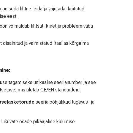
n seda lihtne leida ja vajutada; kaitstud
ise eest.
oon võimaldab lihtsat, kiiret ja probleemivaba
t disainitud ja valmistatud Itaalias kõrgeima
mine:
itavuse tagamiseks unikaalne seerianumber ja see
atsetuse, mis ületab CE/EN standardeid.
sselasketorude
seeria põhjalikud tugevus- ja
 liikuvate osade pikaajalise kulumise