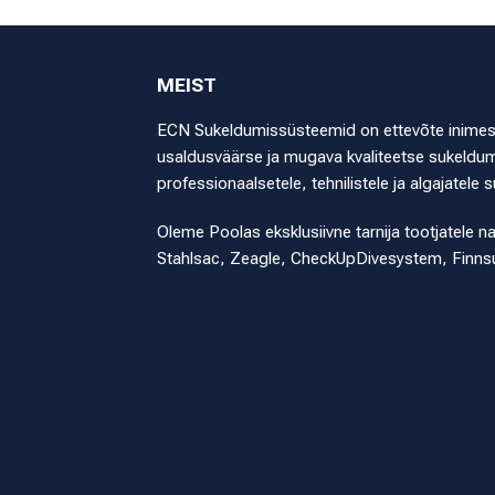
MEIST
ECN Sukeldumissüsteemid on ettevõte inimestel
usaldusväärse ja mugava kvaliteetse sukeldumi
professionaalsetele, tehnilistele ja algajatele s
Oleme Poolas eksklusiivne tarnija tootjatele n
Stahlsac, Zeagle, CheckUpDivesystem, Finns