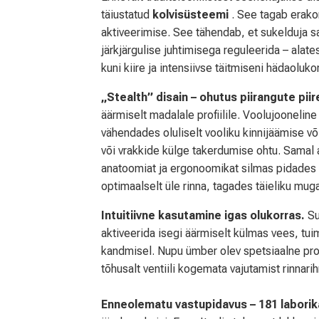
täiustatud
kolvisüsteemi
. See tagab erakor
aktiveerimise. See tähendab, et sukelduja s
järkjärgulise juhtimisega reguleerida – alat
kuni kiire ja intensiivse täitmiseni hädaoluk
„Stealth” disain – ohutus piirangute piir
äärmiselt madalale profiilile. Voolujooneline
vähendades oluliselt vooliku kinnijäämise 
või vrakkide külge takerdumise ohtu. Samal a
anatoomiat ja ergonoomikat silmas pidades –
optimaalselt üle rinna, tagades täieliku mu
Intuitiivne kasutamine igas olukorras.
Su
aktiveerida isegi äärmiselt külmas vees, t
kandmisel. Nupu ümber olev spetsiaalne profi
tõhusalt ventiili kogemata vajutamist rinnar
Enneolematu vastupidavus – 181 laborik