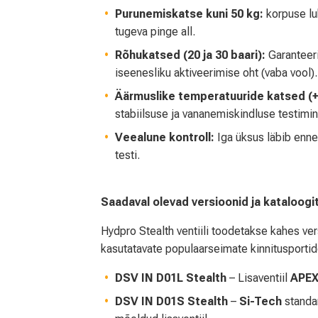
Purunemiskatse kuni 50 kg:
korpuse lu
tugeva pinge all.
Rõhukatsed (20 ja 30 baari):
Garanteeri
iseenesliku aktiveerimise oht (vaba vool).
Äärmuslike temperatuuride katsed (+7
stabiilsuse ja vananemiskindluse testimin
Veealune kontroll:
Iga üksus läbib enne
testi.
Saadaval olevad versioonid ja kataloogi
Hydpro Stealth ventiili toodetakse kahes ve
kasutatavate populaarseimate kinnitusporti
DSV IN D01L Stealth
– Lisaventiil
APEX
DSV IN D01S Stealth
–
Si-Tech
standa