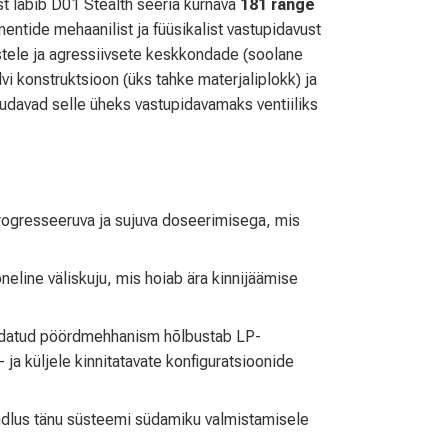
st läbib D01 Stealth seeria kurnava
181 range
entide mehaanilist ja füüsikalist vastupidavust
tele ja agressiivsete keskkondade (soolane
i konstruktsioon (üks tahke materjaliplokk) ja
avad selle üheks vastupidavamaks ventiiliks
rogresseeruva ja sujuva doseerimisega, mis
neline väliskuju, mis hoiab ära kinnijäämise
aldatud pöördmehhanism hõlbustab LP-
 ja küljele kinnitatavate konfiguratsioonide
ndlus tänu süsteemi südamiku valmistamisele