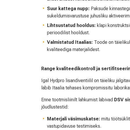
Suur kattega nupp:
Paksude kinnastega o
sukeldumisvarustuse juhusliku aktiveerim
Lihtsustatud hooldus:
klapi konstruktsi
perioodilist hooldust.
Valmistatud Itaalias:
Toode on täielikul
kvaliteediga materjalidest.
Range kvaliteedikontroll ja sertifitseeri
Igal Hydpro lisandiventiilil on täieliku jälg
läbib Itaalia tehases kompromissitu laborik
Enne tootmisliinilt lahkumist läbivad
DSV si
jõudlustestid:
Materjali väsimuskatse:
mitu töötsüklit
vastupidavuse testimiseks.