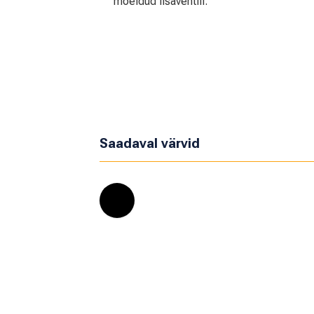
mõeldud lisaventiil.
Saadaval värvid