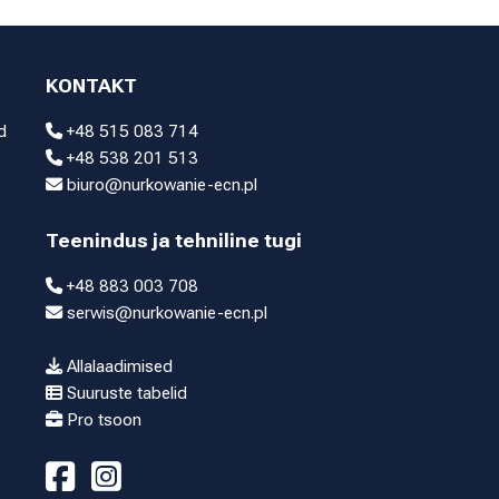
KONTAKT
d
+48 515 083 714
+48 538 201 513
biuro@nurkowanie-ecn.pl
Teenindus ja tehniline tugi
+48 883 003 708
serwis@nurkowanie-ecn.pl
Allalaadimised
Suuruste tabelid
Pro tsoon