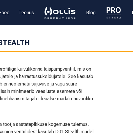
Poed
Teenus
Blog
 STEALTH
rofiiliga kuivülikonna täispumpventiil, mis on
ujatele ja harrastussukeldujatele. See kasutab
ab enneolematu sujuvuse ja väga suure
 disain minimeerib veealuste esemete või
dmehhanism tagab ideaalse madalrõhuvooliku
lia tootja aastatepikkuse kogemuse tulemus.
isainiga ventiilidest kasutab D01 Stealth mudel