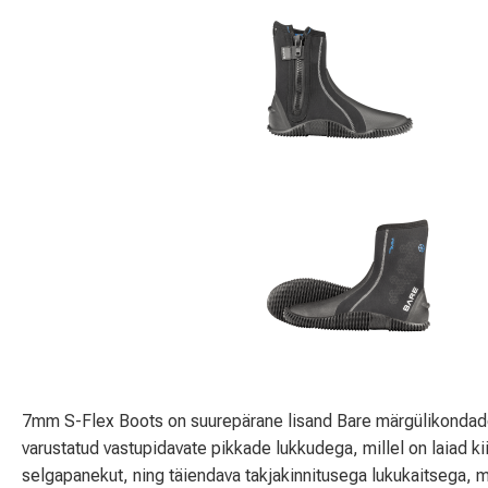
7mm S-Flex Boots on suurepärane lisand Bare märgülikondad
varustatud vastupidavate pikkade lukkudega, millel on laiad ki
selgapanekut, ning täiendava takjakinnitusega lukukaitsega, mi