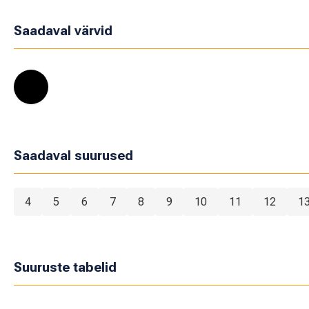
Saadaval värvid
Saadaval suurused
4
5
6
7
8
9
10
11
12
1
Suuruste tabelid