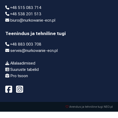
+48 515 083 714
+48 538 201 513
biuro@nurkowanie-ecn.pl
Teenindus ja tehniline tugi
+48 883 003 708
serwis@nurkowanie-ecn.pl
Allalaadimised
Suuruste tabelid
Pro tsoon
Arendus ja tehniline tugi NEO.pl