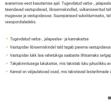
avanemise eest kasutamise ajal. Tugevdatud varba-, jalapeals
täiendavad vastupidavad, libisemiskindlad, vulkaniseeritud ta
mugavuse ja vastupidavuse. Suurepärased sukeldumiseks, ta
veespordialadeks.
Tugevdatud varba-, jalapealse- ja kannakaitse
Vastupidav libisemiskindel tald tagab parema vastupidavuse
Vastupidav lukk laia vahetükiga saabaste lihtsamaks selg
Takjakinnitusega lukukaitse, mis takistab luku juhuslikku a
Kannal on väljaulatuvad osad, mis takistavad lestarihmade 