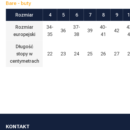
Bare - buty
Rozmiar
4
5
6
7
8
9
1
Rozmiar
34-
37-
40-
4
36
39
42
europejski
35
38
41
4
Długość
stopy w
22
23
24
25
26
27
2
centymetrach
KONTAKT