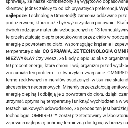
sprawiają, że nasze kombinezony są wyjątkowo dopasowane
klientów, jednak zależy to od ich prywatnych preferencji.
Wyd
najlepsze
Technologia OmniRed® zamienia oddawane przez 
podczerwieni, która może być wykorzystana ponownie. Skafa
dwóch rodzajów materiału wzbogaconych o 13 termoaktywnyc
te przekształcają ciepło produkowane przez ciało w podczer
energię z powrotem na ciało, wspomagając krążenie i zapew
temperaturę ciała.
CO SPRAWIA, ŻE TECHNOLOGIA OMNI
NIEZWYKŁA?
Czy wiesz, że kiedy ciepło ucieka z organizmu
60 procent energii, która chroni Twój organizm przed wych
zrozumiała ten problem… i stworzyła rozwiązanie. OMNIRED
termo-reaktywnych minerałów osadzonych w tkaninie skafan
akcesoriach neoprenowych. Minerały przekształcają emitow
energię cieplną i odbijają je z powrotem do ciała, dzięki c
utrzymać optymalną temperaturę i uniknąć wychłodzenia w 
testach naukowych udowodniono, że proces ten jest bardzie
technologie. OMNIRED ™ został przetestowany w laboratori
zapewnia najlepszą ochronę termiczną dostępną w branży nu