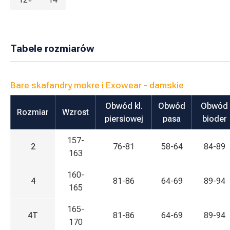
Tabele rozmiarów
Bare skafandry mokre i Exowear - damskie
Obwód kl.
Obwód
Obwód
Rozmiar
Wzrost
piersiowej
pasa
bioder
157-
2
76-81
58-64
84-89
163
160-
4
81-86
64-69
89-94
165
165-
4T
81-86
64-69
89-94
170