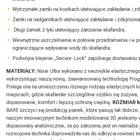
Wytrzymałe zamki na kostkach ułatwiające zakładanie i z
Zamki na nadgarstkach ułatwiające zakładanie i zdejmowa
Długi zamek z tyłu ułatwiający założenie skafandra;
Wewnętrzne uszczelnienia w połowie przedramienia i w po
ograniczające wpływanie wody do skafandra;
Podwójne klejenie „Secure-Lock” zapobiega dostawaniu 
MATERIAŁY:
Nixie Ultra wykonano z niezwykle elastyczneg
wykorzystując naszą nową, zaawansowaną technologię Progre
Polega ona na umieszczeniu różnego rodzaju elastycznych k
miejscach, gdzie skafander szczególnie szybko się zużywa,
dopasowanie, komfort i lepszą ochronę cieplną.
ROZMIAR 
BARE szczyci się produkcją pianek, które pasują tak dobrze, 
naszym innowacyjnym technikom modelowania 3D jesteśmy w 
dopasowany anatomicznie, że po założeniu jest on niemalże j
rozwojowa technika doprowadziła nas do odkrycia rownież i