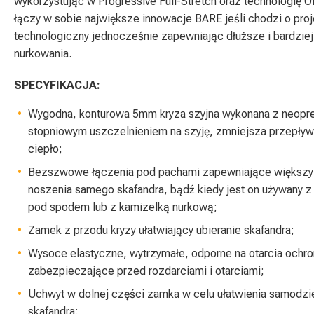
wykorzystując w Progressive Full-Stretch oraz technologię
łączy w sobie największe innowacje BARE jeśli chodzi o proj
technologiczny jednocześnie zapewniając dłuższe i bardzie
nurkowania. ​
SPECYFIKACJA:
Wygodna, konturowa 5mm kryza szyjna wykonana z neopr
stopniowym uszczelnieniem na szyję, zmniejsza przepływ
ciepło;
Bezszwowe łączenia pod pachami zapewniające większy
noszenia samego skafandra, bądź kiedy jest on używany 
pod spodem lub z kamizelką nurkową;
Zamek z przodu kryzy ułatwiający ubieranie skafandra;
Wysoce elastyczne, wytrzymałe, odporne na otarcia ochro
zabezpieczające przed rozdarciami i otarciami;
Uchwyt w dolnej części zamka w celu ułatwienia samodzi
skafandra;