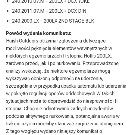
240.2010.07.M – 200LX + DCX YOKE
240.2011.07.M – 200LX + DCX DIN
240.2000.LX – 200LX 2ND STAGE BLK
Powód wydania komunikatu:
Huish Outdoors otrzymał zgłoszenia dotyczące
możliwości pęknięcia elementów wewnętrznych w
niektórych egzemplarzach II stopnia Hollis 200LX,
zarówno przed, jak i po nurkowaniu. Przeprowadzone
analizy wskazują, że niektóre egzemplarze mogą
wykazywać obniżoną odporność na uderzenia,
szczególnie w przypadku upadku automatu lub uderzenia
w pokrętło regulacji oporów oddechowych W takich
sytuacjach może to doprowadzić do niesprawności II
stopnia. Choć nie odnotowano żadnych incydentów
podczas aktywnego nurkowania, potencjalna awaria w
trakcie użycia mogłaby stanowić zagrożenie utonięciem.
Z tego względu wydano niniejszy komunikat o