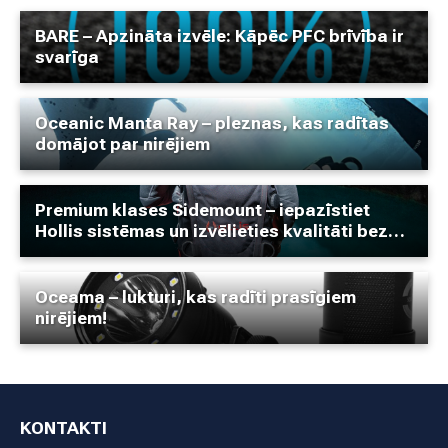
BARE – Apzināta izvēle: Kāpēc PFC brīvība ir
svarīga
Oceanic Manta Ray – pleznas, kas radītas
domājot par nirējiem
Premium klases Sidemount – iepazīstiet
Hollis sistēmas un izvēlieties kvalitāti bez
kompromisiem!
Oceama – lukturi, kas radīti prasīgiem
nirējiem!
KONTAKTI