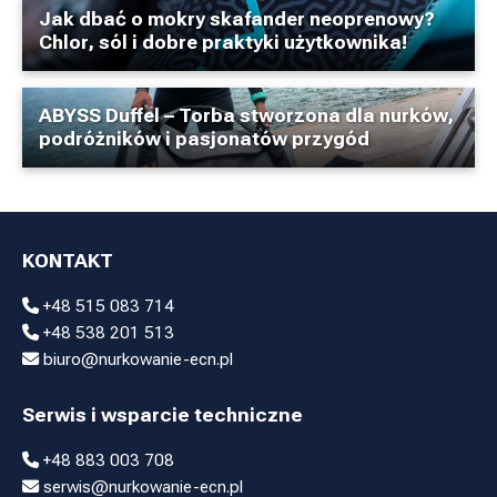
Jak dbać o mokry skafander neoprenowy?
Chlor, sól i dobre praktyki użytkownika!
ABYSS Duffel – Torba stworzona dla nurków,
podróżników i pasjonatów przygód
KONTAKT
+48 515 083 714
+48 538 201 513
biuro@nurkowanie-ecn.pl
Serwis i wsparcie techniczne
+48 883 003 708
serwis@nurkowanie-ecn.pl