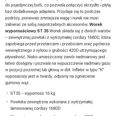
do pojedynczej butli, co pozwala połączyć skrzydło i płytę
bez dodatkowego adaptera. Przydaje się to podczas
podróży, ponieważ zmniejsza wagę i nurek nie musi
zabierać ze sobą niepotrzebnych akcesoriów.
Worek
wypornościowy ST 35
Worek składa się z dwóch warstw
– zewnętrznej powłoki z wytrzymałej cordury 1680D, która
zapobiega przed przetarciem i przebiciem oraz pęcherza
wewnętrznego z nylonu o grubości 420D utrzymującego
pływalność. Nisko umieszczony zawór nadmiarowy jest
łatwo dostępny i pozwala na wypuszczenie nadmiaru gazu
w pozycji poziomej lub głową w dół. Inflator w typu "K"
wyposażony jest w twardy, odporny na zgniecenie
gumowy wąż.
ST35 – wyporność 16 kg
Powłoka zewnętrzna wykonana z wytrzymałej
laminowanej cordury 1680D