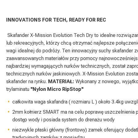
INNOVATIONS FOR TECH, READY FOR REC
Skafander X-Mission Evolution Tech Dry to idealne rozwiąz
lub rekreacyjnych, którzy chcą otrzymać najlepsze połączeni
wagi idealnej do podróży. Ten innowacyjny suchy skafander z
zaawansowanych materiałów przy pomocy najnowocześniejsz
najbardziej wymagających nurków technicznych, został zapr
technicznych nurków jaskiniowych. X-Mission Evolution zosta
skafander na rynku.
MATERIAŁ:
Wykonany z nowego, wyjątkow
trylaminatu
"Nylon Micro RipStop"
całkowita waga skafandra ( rozmiaru L ) około 3.4kg uwzgl
2mm kołnierz SMART ma na celu poprawę uszczelnienia po
dostęp wody i posiada system do drenażu wody
niezwykle płaski główny (frontowy) zamek oferujący doda
tradycyjnych zamków z mosiądzu.