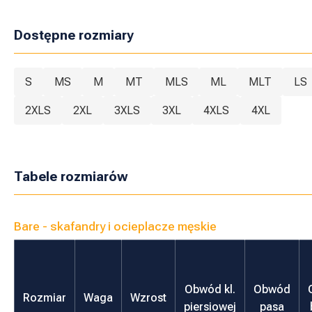
Dostępne rozmiary
S
MS
M
MT
MLS
ML
MLT
LS
2XLS
2XL
3XLS
3XL
4XLS
4XL
Tabele rozmiarów
Bare - skafandry i ocieplacze męskie
Obwód kl.
Obwód
Rozmiar
Waga
Wzrost
piersiowej
pasa