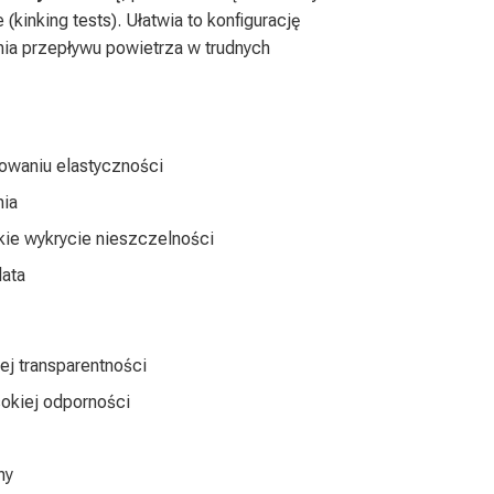
(kinking tests). Ułatwia to konfigurację
nia przepływu powietrza w trudnych
owaniu elastyczności
nia
kie wykrycie nieszczelności
lata
iej transparentności
okiej odporności
ny