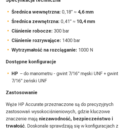
Specyfikacja techniczna
Średnica wewnętrzna:
0,18” ≈
4,6 mm
Średnica zewnętrzna:
0,41” ≈
10,4 mm
Ciśnienie robocze:
300 bar
Ciśnienie rozrywające:
1400 bar
Wytrzymałość na rozciąganie:
1000 N
Dostępne konfiguracje
HP
– do manometru - gwint 7/16" męski UNF + gwint
7/16" żeński UNF
Zastosowanie
Węże HP Accurate przeznaczone są do precyzyjnych
zastosowań wysokociśnieniowych, gdzie kluczowe
znaczenie mają
niezawodność, bezpieczeństwo i
trwałość
. Doskonale sprawdzają się w konfiguracjach z