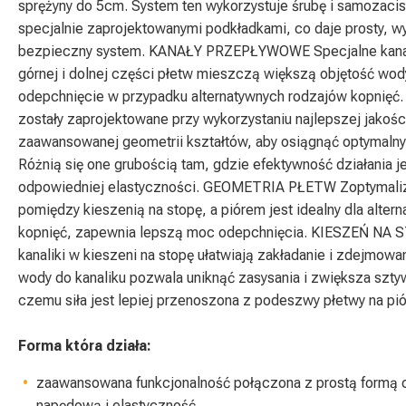
sprężyny do 5cm. System ten wykorzystuje śrubę i samozaci
specjalnie zaprojektowanymi podkładkami, co daje prosty, wy
bezpieczny system. KANAŁY PRZEPŁYWOWE Specjalne kana
górnej i dolnej części płetw mieszczą większą objętość wod
odepchnięcie w przypadku alternatywnych rodzajów kopnięć.
zostały zaprojektowane przy wykorzystaniu najlepszej jakośc
zaawansowanej geometrii kształtów, aby osiągnąć optymalny
Różnią się one grubością tam, gdzie efektywność działania j
odpowiedniej elastyczności. GEOMETRIA PŁETW Zoptymali
pomiędzy kieszenią na stopę, a piórem jest idealny dla alte
kopnięć, zapewnia lepszą moc odepchnięcia. KIESZEŃ NA
kanaliki w kieszeni na stopę ułatwiają zakładanie i zdejmowa
wody do kanaliku pozwala uniknąć zasysania i zwiększa szt
czemu siła jest lepiej przenoszona z podeszwy płetwy na pió
Forma która działa:
zaawansowana funkcjonalność połączona z prostą formą of
napędową i elastyczność.