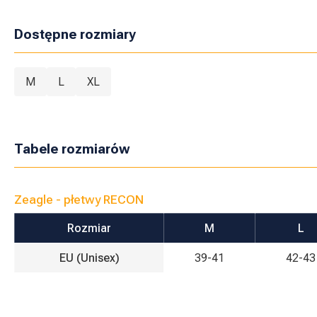
Dostępne rozmiary
M
L
XL
Tabele rozmiarów
Zeagle - płetwy RECON
Rozmiar
M
L
EU (Unisex)
39-41
42-43