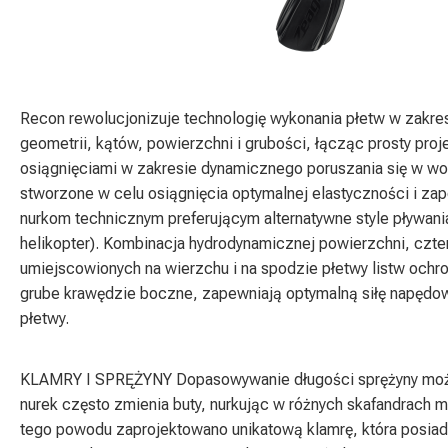
Recon rewolucjonizuje technologię wykonania płetw w zakre
geometrii, kątów, powierzchni i grubości, łącząc prosty pro
osiągnięciami w zakresie dynamicznego poruszania się w wod
stworzone w celu osiągnięcia optymalnej elastyczności i zap
nurkom technicznym preferującym alternatywne style pływani
helikopter). Kombinacja hydrodynamicznej powierzchni, czte
umiejscowionych na wierzchu i na spodzie płetwy listw ochr
grube krawędzie boczne, zapewniają optymalną siłę napędową
płetwy.
KLAMRY I SPRĘŻYNY Dopasowywanie długości sprężyny może
nurek często zmienia buty, nurkując w różnych skafandrach 
tego powodu zaprojektowano unikatową klamrę, która posiada