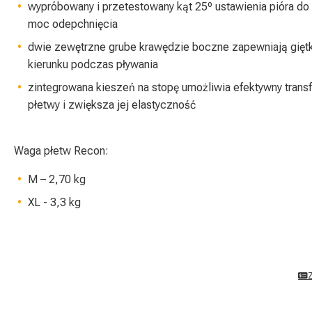
wypróbowany i przetestowany kąt 25º ustawienia pióra do
moc odepchnięcia
dwie zewętrzne grube krawędzie boczne zapewniają gięt
kierunku podczas pływania
zintegrowana kieszeń na stopę umożliwia efektywny transf
płetwy i zwiększa jej elastyczność
Waga płetw Recon:
M – 2,70 kg
XL - 3,3 kg