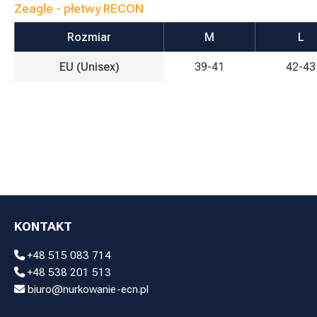
Zeagle - płetwy RECON
Rozmiar
M
L
EU (Unisex)
39-41
42-43
KONTAKT
+48 515 083 714
+48 538 201 513
biuro@nurkowanie-ecn.pl