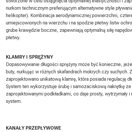
stworzone w celu osiągnięcia optymalnej elastyczności i zap
nurkom technicznym preferującym alternatywne style pływani
helikopter). Kombinacja aerodynamicznej powierzchni, czter
umiejscowionych na wierzchu i na spodzie płetwy listw ochr
grube krawędzie boczne, zapewniają optymalną siłę napędową
płetwy.
KLAMRY I SPRĘŻYNY
Dopasowywanie długości sprężyny może być konieczne, jeżel
buty, nurkując w różnych skafandrach mokrych czy suchych.
zaprojektowano unikatową klamrę, która posiada regulację d
System ten wykorzystuje śrubę i samozaciskową nakrętkę ze 
zaprojektowanymi podkładkami, co daje prosty, wytrzymały i
system.
KANAŁY PRZEPŁYWOWE