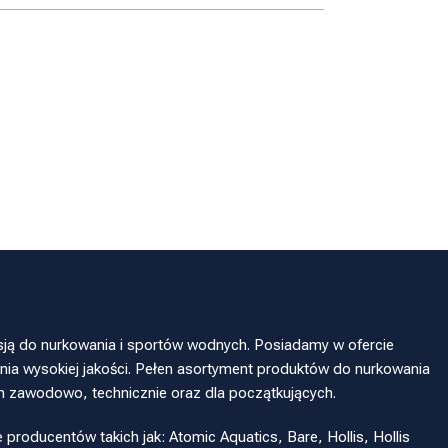
sją do nurkowania i sportów wodnych. Posiadamy w ofercie
ia wysokiej jakości. Pełen asortyment produktów do nurkowania
h zawodowo, technicznie oraz dla początkujących.
oducentów takich jak: Atomic Aquatics, Bare, Hollis, Hollis