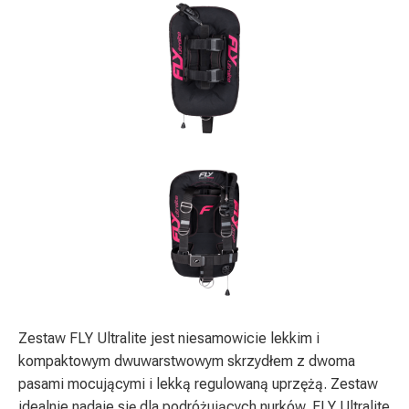
Zestaw FLY Ultralite jest niesamowicie lekkim i
kompaktowym dwuwarstwowym skrzydłem z dwoma
pasami mocującymi i lekką regulowaną uprzężą. Zestaw
idealnie nadaje się dla podróżujących nurków. FLY Ultralite