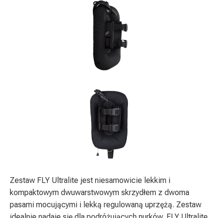
Zestaw FLY Ultralite jest niesamowicie lekkim i
kompaktowym dwuwarstwowym skrzydłem z dwoma
pasami mocującymi i lekką regulowaną uprzężą. Zestaw
idealnie nadaje się dla podróżujących nurków. FLY Ultralite