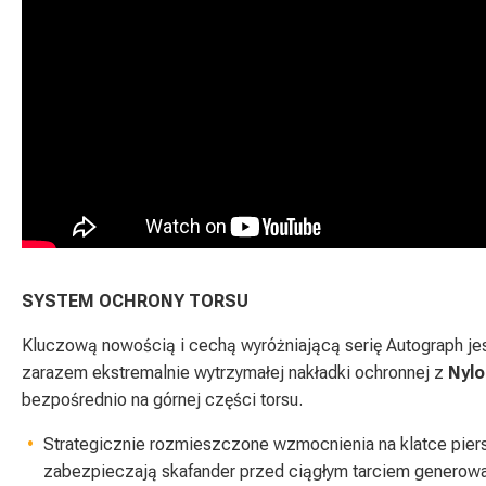
SYSTEM OCHRONY TORSU
Kluczową nowością i cechą wyróżniającą serię
Autograph
je
zarazem ekstremalnie wytrzymałej nakładki ochronnej z
Nylo
bezpośrednio na górnej części torsu.
Strategicznie rozmieszczone wzmocnienia na klatce pie
zabezpieczają skafander przed ciągłym tarciem generowa