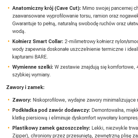
Anatomiczny krój (Cave Cut):
Mimo swojej pancernej cha
zaawansowane wyprofilowanie torsu, ramion oraz nogawek,
Gwarantuje to pełną, naturalną swobodę ruchów oraz ułatwi
wodą.
Kołnierz Smart Collar:
2-milimetrowy kołnierz nylon/sm
wody zapewnia doskonałe uszczelnienie termiczne i idealn
kapturami BARE.
Wymienne szelki:
W zestawie znajdują się komfortowe, 4
szybkiej wymiany.
Zawory i zamek:
Zawory:
Niskoprofilowe, wydajne zawory minimalizujące 
Podkładka pod zawór dodawczy:
Demontowalna, miękka
klatkę piersiową i eliminuje dyskomfort wywołany kompres
Plastikowy zamek gazoszczelny:
Lekki, niezwykle trwa
Zipper), chroniony przez przesuniętą, zewnętrzną plisę z