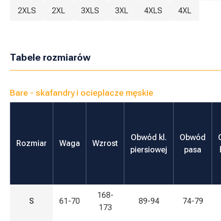
2XLS
2XL
3XLS
3XL
4XLS
4XL
Tabele rozmiarów
Bare - skafandry i ocieplacze męskie
Obwód kl.
Obwód
Rozmiar
Waga
Wzrost
piersiowej
pasa
168-
S
61-70
89-94
74-79
173