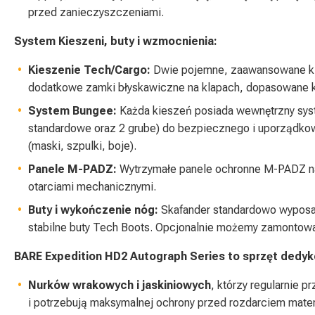
przed zanieczyszczeniami.
System Kieszeni, buty i wzmocnienia:
Kieszenie Tech/Cargo:
Dwie pojemne, zaawansowane ki
dodatkowe zamki błyskawiczne na klapach, dopasowane ko
System Bungee:
Każda kieszeń posiada wewnętrzny sys
standardowe oraz 2 grube) do bezpiecznego i uporządk
(maski, szpulki, boje).
Panele M-PADZ:
Wytrzymałe panele ochronne M-PADZ na
otarciami mechanicznymi.
Buty i wykończenie nóg:
Skafander standardowo wyposażo
stabilne buty Tech Boots. Opcjonalnie możemy zamontowa
BARE Expedition HD2 Autograph Series to sprzęt dedyk
Nurków wrakowych i jaskiniowych
, którzy regularnie p
i potrzebują maksymalnej ochrony przed rozdarciem mater