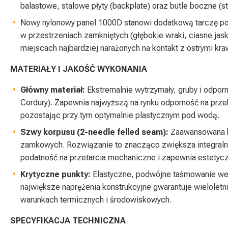
balastowe, stalowe płyty (backplate) oraz butle boczne (st
Nowy nylonowy panel 1000D stanowi dodatkową tarczę po
w przestrzeniach zamkniętych (głębokie wraki, ciasne jaski
miejscach najbardziej narażonych na kontakt z ostrymi kr
MATERIAŁY I JAKOŚĆ WYKONANIA
Główny materiał:
Ekstremalnie wytrzymały, gruby i odporn
Cordury). Zapewnia najwyższą na rynku odporność na przeb
pozostając przy tym optymalnie plastycznym pod wodą.
Szwy korpusu (2-needle felled seam):
Zaawansowana k
zamkowych. Rozwiązanie to znacząco zwiększa integraln
podatność na przetarcia mechaniczne i zapewnia estetyc
Krytyczne punkty:
Elastyczne, podwójne taśmowanie we
największe naprężenia konstrukcyjne gwarantuje wielole
warunkach termicznych i środowiskowych.
SPECYFIKACJA TECHNICZNA