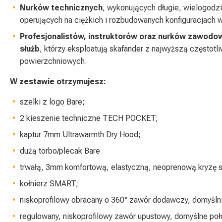
Nurków technicznych
, wykonujących długie, wielogod
operujących na ciężkich i rozbudowanych konfiguracjach 
Profesjonalistów, instruktorów oraz nurków zawodo
służb
, którzy eksploatują skafander z najwyższą częstot
powierzchniowych.
W zestawie otrzymujesz:
szelki z logo Bare;
2 kieszenie techniczne TECH POCKET;
kaptur 7mm Ultrawarmth Dry Hood;
dużą torbo/plecak Bare
trwałą, 3mm komfortową, elastyczną, neoprenową kryzę s
kołnierz SMART;
niskoprofilowy obracany o 360° zawór dodawczy, domyślni
regulowany, niskoprofilowy zawór upustowy, domyślne poł