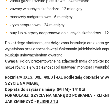
zamki gazoszczelne plastikowe - 24 miesiące
zawory w suchym skafandrze -12 miesięcy
manszety nadgarstkowe - 6 miesięcy
kryza neoprenowa - 24 miesięcy
buty lub skarpety neoprenowe do suchych skafandrów - 12
Do każdego skafandra jest dołączona instrukcja oraz karta g
wypełniona przez sprzedawcę! Wykonanie jakichkolwiek nap
skutkuje unieważnieniem gwarancji.
Uwaga:
Kolory prezentowane na zdjęciach mają charakter p
może różnić się w zależności od ustawień monitora i warunk
Rozmiary 3XLS, 3XL, 4XLS i 4XL podlegają dopłacie w w
SZYCIE NA MIARĘ:
Dopłata do szycia na miarę (MTM)- 1410 zł
FORMULARZ SZYCIA NA MIARĘ DO POBRANIA -
KLIKN
JAK ZMIERZYĆ -
KLIKNIJ TU