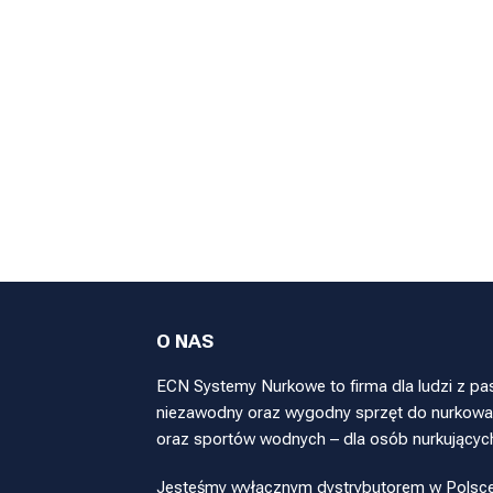
O NAS
ECN Systemy Nurkowe to firma dla ludzi z pa
niezawodny oraz wygodny sprzęt do nurkowan
oraz sportów wodnych – dla osób nurkującyc
Jesteśmy wyłącznym dystrybutorem w Polsce pr