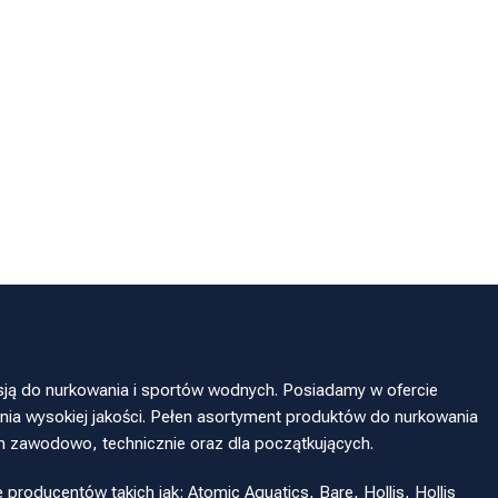
sją do nurkowania i sportów wodnych. Posiadamy w ofercie
ia wysokiej jakości. Pełen asortyment produktów do nurkowania
h zawodowo, technicznie oraz dla początkujących.
oducentów takich jak: Atomic Aquatics, Bare, Hollis, Hollis