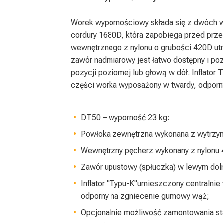
Worek wypornościowy składa się z dwóch w
cordury 1680D, która zapobiega przed prze
wewnętrznego z nylonu o grubości 420D ut
zawór nadmiarowy jest łatwo dostępny i p
pozycji poziomej lub głową w dół. Inflator
części worka wyposażony w twardy, odpor
DT50 – wyporność 23 kg:
Powłoka zewnętrzna wykonana z wytrzym
Wewnętrzny pęcherz wykonany z nylonu
Zawór upustowy (spłuczka) w lewym dol
Inflator "Typu-K"umieszczony centralnie
odporny na zgniecenie gumowy wąż;
Opcjonalnie możliwość zamontowania sta