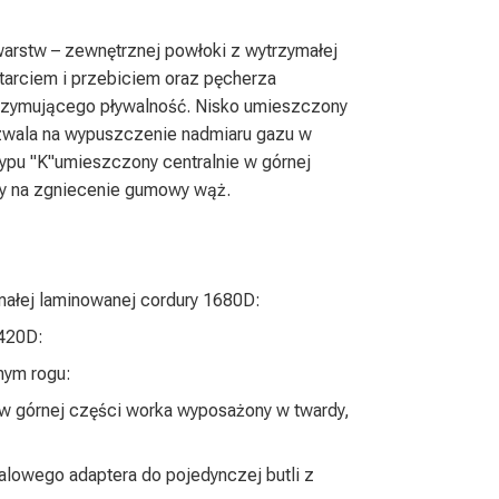
arstw – zewnętrznej powłoki z wytrzymałej
tarciem i przebiciem oraz pęcherza
rzymującego pływalność. Nisko umieszczony
ozwala na wypuszczenie nadmiaru gazu w
 Typu "K"umieszczony centralnie w górnej
ny na zgniecenie gumowy wąż.
ałej laminowanej cordury 1680D:
 420D:
nym rogu:
 w górnej części worka wyposażony w twardy,
lowego adaptera do pojedynczej butli z