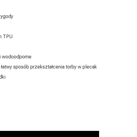
rzygody
ym TPU
 i wodoodporne
 łatwy sposób przekształcenia torby w plecak
dki