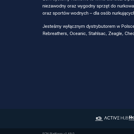
niezawodny oraz wygodny sprzęt do nurkowan
oraz sportów wodnych – dla osób nurkującyc
Jesteśmy wyłącznym dystrybutorem w Polsce pr
Rebreathers, Oceanic, Stahlsac, Zeagle, Ch
ECN Platform v1.69.0