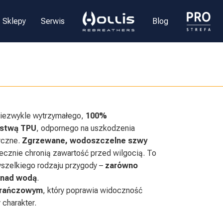
Sklepy
Serwis
Blog
niezwykle wytrzymałego,
100%
rstwą TPU
, odpornego na uszkodzenia
yczne.
Zgrzewane, wodoszczelne szwy
tecznie chronią zawartość przed wilgocią. To
wszelkiego rodzaju przygody –
zarówno
i nad wodą
.
arańczowym
, który poprawia widoczność
 charakter.