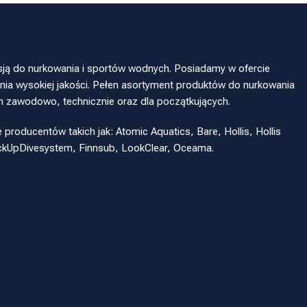
sją do nurkowania i sportów wodnych. Posiadamy w ofercie
ia wysokiej jakości. Pełen asortyment produktów do nurkowania
h zawodowo, technicznie oraz dla początkujących.
oducentów takich jak: Atomic Aquatics, Bare, Hollis, Hollis
eckUpDivesystem, Finnsub, LookClear, Oceama.