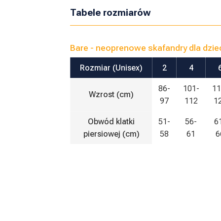
Tabele rozmiarów
Bare - neoprenowe skafandry dla dzie
Rozmiar (Unisex)
2
4
86-
101-
11
Wzrost (cm)
97
112
1
Obwód klatki
51-
56-
6
piersiowej (cm)
58
61
6