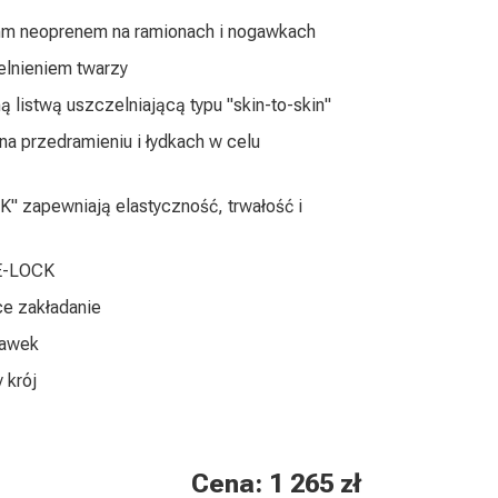
mm neoprenem na ramionach i nogawkach
lnieniem twarzy
listwą uszczelniającą typu "skin-to-skin"
na przedramieniu i łydkach w celu
" zapewniają elastyczność, trwałość i
RE-LOCK
ce zakładanie
gawek
 krój
Cena: 1 265 zł