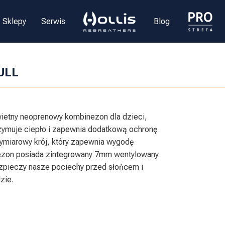
Sklepy
Serwis
Blog
ULL
ietny neoprenowy kombinezon dla dzieci,
zymuje ciepło i zapewnia dodatkową ochronę
wymiarowy krój, który zapewnia wygodę
ezon posiada zintegrowany 7mm wentylowany
zpieczy nasze pociechy przed słońcem i
zie.