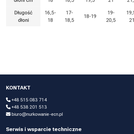
dłoni cm
18
18,5
19,5
21
21
Długość
16,5-
17-
19-
19,
18-19
dłoni
18
18,5
20,5
2
KONTAKT
+48 515 083 714
+48 538 201 513
biuro@nurkowanie-ecn.pl
Serwis i wsparcie techniczne