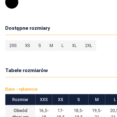
Dostępne rozmiary
2XS
XS
S
M
L
XL
2XL
Tabele rozmiarów
Bare - rękawice
Rozmiar
XXS
XS
S
M
L
Obwód
16,5-
17-
18,5-
19,5-
20,