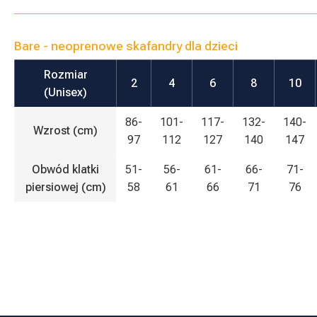
Bare - neoprenowe skafandry dla dzieci
Rozmiar
2
4
6
8
10
(Unisex)
86-
101-
117-
132-
140-
Wzrost (cm)
97
112
127
140
147
Obwód klatki
51-
56-
61-
66-
71-
piersiowej (cm)
58
61
66
71
76