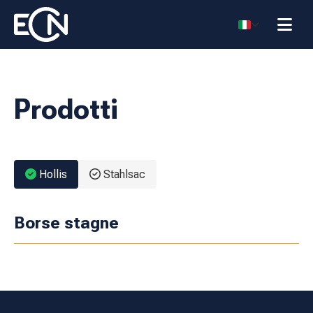
Prodotti
Hollis
Stahlsac
Borse stagne
Borsone Duffel
Sacco Stagno