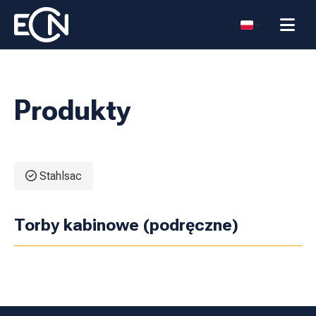
Produkty
Stahlsac
Abyss Duffel 50
Torby kabinowe (podręczne)
litrów
Steel Duffel
Abyss Duffel 50
litrów