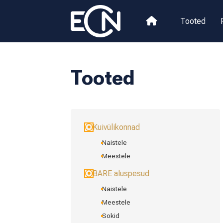
Tooted
Tooted
Kuivülikonnad
Naistele
Meestele
BARE aluspesud
Naistele
Meestele
Sokid