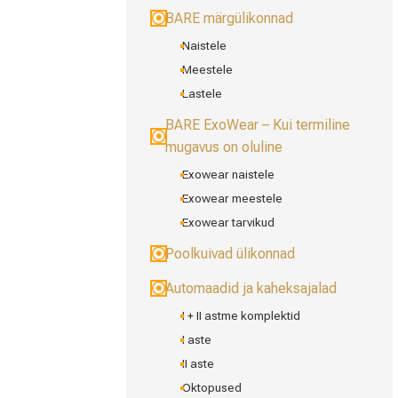
BARE märgülikonnad
Naistele
Meestele
Lastele
BARE ExoWear – Kui termiline
mugavus on oluline
Exowear naistele
Exowear meestele
Exowear tarvikud
Poolkuivad ülikonnad
Automaadid ja kaheksajalad
I + II astme komplektid
I aste
II aste
Oktopused