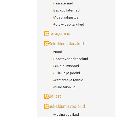
Pealaternad
Backup laternad
Video valgustus
Foto-video tarvikud
Talvujumine
Sukeldumistarvikud
Noad
Roostevabad tarvikud
Sukeldumispõid
Rullikud ja poolid
Wetnotes ja tahvlid
Muud tarvikud
Ballast
Sukeldumisvoolikud
Masina voolikud