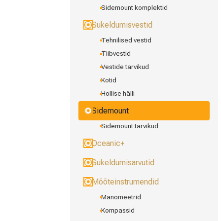
Sidemount komplektid
Sukeldumisvestid
Tehnilised vestid
Tiibvestid
Vestide tarvikud
Kotid
Hollise hälli
Sidemount
Sidemount tarvikud
Oceanic+
Sukeldumisarvutid
Mõõteinstrumendid
Manomeetrid
Kompassid