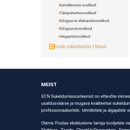
Kuivülikonna voolikud
Täispuhumisvoolikud
Kõrgsurve ülekandevoolikud
Kõrgsurvevoolikud
Hingamisvoolikud
Peale sukeldumist / Muud
MEIST
ECN Sukeldumissüsteemid on ettevõte inimestel
usaldusväärse ja mugava kvaliteetse sukeldumi
professionaalsetele, tehnilistele ja algajatele s
Oleme Poolas eksklusiivne tarnija tootjatele n