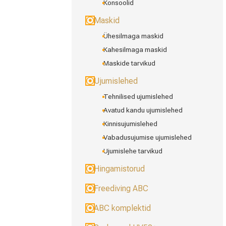
Konsoolid
Maskid
Ühesilmaga maskid
Kahesilmaga maskid
Maskide tarvikud
Ujumislehed
Tehnilised ujumislehed
Avatud kandu ujumislehed
Kinnisujumislehed
Vabadusujumise ujumislehed
Ujumislehe tarvikud
Hingamistorud
Freediving ABC
ABC komplektid