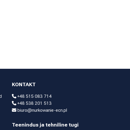
KONTAKT
d
+48 515 083 714
+48 538 201 513
biuro@nurkowanie-ecn.pl
Teenindus ja tehniline tugi