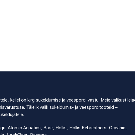
e, kellel on kirg sukeldumise ja veespordi vastu. Meie valikust leia
svarustuse. Täielik valik sukeldumis- ja veesporditooteid –
ukeldujatele.
agu: Atomic Aquatics, Bare, Hollis, Hollis Rebreathers, Oceanic,