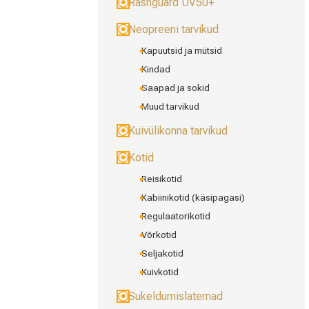
Rashguard UV50+
Neopreeni tarvikud
Kapuutsid ja mütsid
Kindad
Saapad ja sokid
Muud tarvikud
Kuivülikonna tarvikud
Kotid
Reisikotid
Kabiinikotid (käsipagasi)
Regulaatorikotid
Võrkotid
Seljakotid
Kuivkotid
Sukeldumislaternad