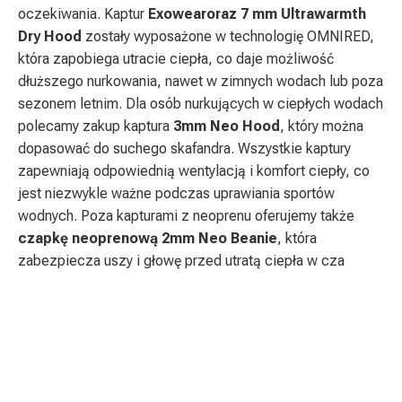
oczekiwania. Kaptur
Exowearoraz 7 mm Ultrawarmth
Dry Hood
zostały wyposażone w technologię OMNIRED,
która zapobiega utracie ciepła, co daje możliwość
dłuższego nurkowania, nawet w zimnych wodach lub poza
sezonem letnim. Dla osób nurkujących w ciepłych wodach
polecamy zakup kaptura
3mm Neo Hood
, który można
dopasować do suchego skafandra. Wszystkie kaptury
zapewniają odpowiednią wentylacją i komfort ciepły, co
jest niezwykle ważne podczas uprawiania sportów
wodnych. Poza kapturami z neoprenu oferujemy także
7mm
7mm Elastek
czapkę neoprenową 2mm Neo Beanie
, która
Ultrawarmth Dry
Dry Hood
7MM
zabezpiecza uszy i głowę przed utratą ciepła w cza
Hood
7mm Dry Hood
ULTRAWARMTH
5MM
5mm Elastek
HOOD
ULTRAWARMTH
Wet Hood
5MM S-FLEX
3MM S-FLEX
HOOD
HOOD
HOOD
2mm Neo
3mm Neo Hood
Beanie