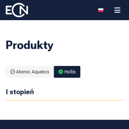
Produkty
Atomic Aquatics
Hollis
I stopień
Hollis I st DCX